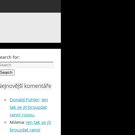
earch for:
Search
Nejnovější komentáře
Donald Fohler
:
Jen
tak se jít brouzdat
ranní rosou.
Milena
:
Jen tak se jít
brouzdat ranní