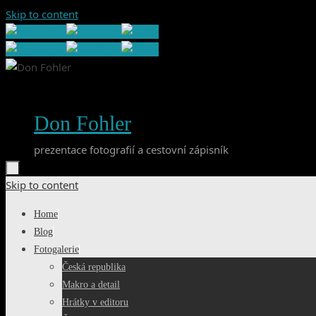
Skip to content
Don Fohler
prezentace fotografií a cestovní zápisník
Skip to content
Home
Blog
Fotogalerie
Česká republika
Makro a detail
Hrátky v editoru