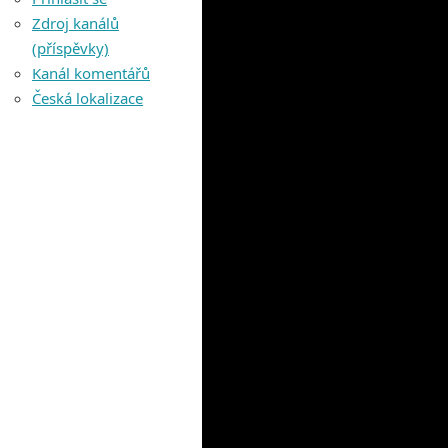
Zdroj kanálů
(příspěvky)
Kanál komentářů
Česká lokalizace