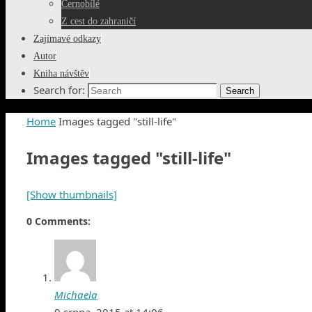
Černobílé
Z cest do zahraničí
Zajímavé odkazy
Autor
Kniha návštěv
Search for:
Search
Home
Images tagged "still-life"
Images tagged "still-life"
[Show thumbnails]
0 Comments:
Michaela
9 srpna, 2015 at 14:06