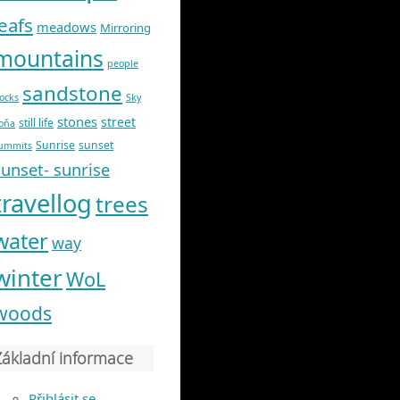
leafs
meadows
Mirroring
mountains
people
sandstone
ocks
Sky
stones
street
still life
oňa
Sunrise
sunset
ummits
sunset- sunrise
travellog
trees
water
way
winter
WoL
woods
Základní informace
Přihlásit se