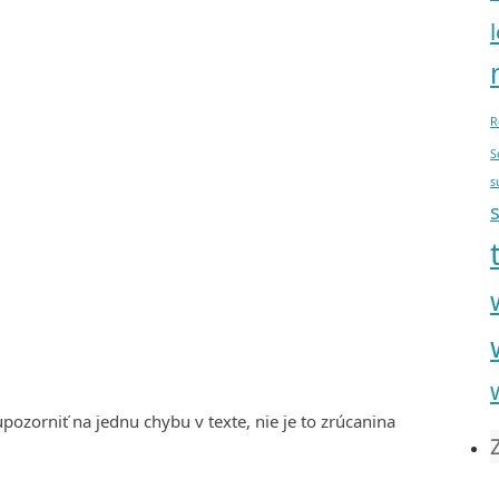
R
S
s
ozorniť na jednu chybu v texte, nie je to zrúcanina