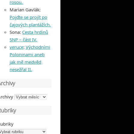
rosou.
Marian Gavlák
:
Pojďte se projít po
čajových plantážích.
Sona
:
Cesta hrdinů
SNP – část IV.
veruce
:
Východními
Poloninami aneb
jak mě medvěd
nesežřal II.
Archivy
rchivy
Rubriky
ubriky