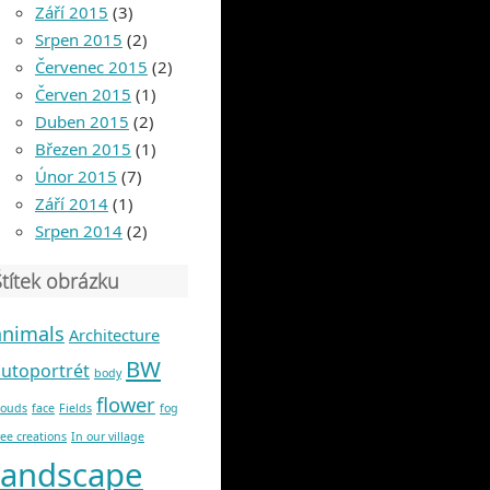
Září 2015
(3)
Srpen 2015
(2)
Červenec 2015
(2)
Červen 2015
(1)
Duben 2015
(2)
Březen 2015
(1)
Únor 2015
(7)
Září 2014
(1)
Srpen 2014
(2)
Štítek obrázku
animals
Architecture
BW
autoportrét
body
flower
louds
face
Fields
fog
ree creations
In our village
landscape