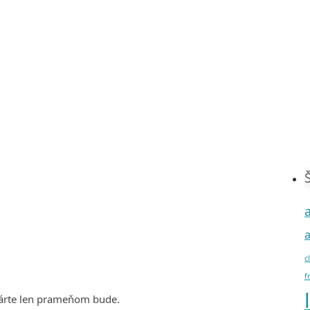
c
f
gárte len prameňom bude.