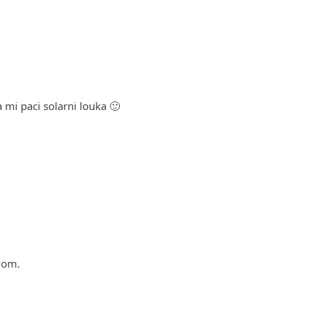
 mi paci solarni louka 🙂
dom.