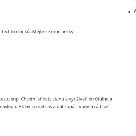
 z těchto článků. Mějte se moc hezky!
stu snp. Chcem ísť betz stanu a využívať len útulne a
 naslepo. Ak by si mal čas a dal zopár typov a rád tak