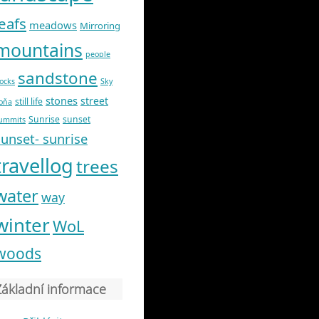
leafs
meadows
Mirroring
mountains
people
sandstone
ocks
Sky
stones
street
still life
oňa
Sunrise
sunset
ummits
sunset- sunrise
travellog
trees
water
way
winter
WoL
woods
Základní informace