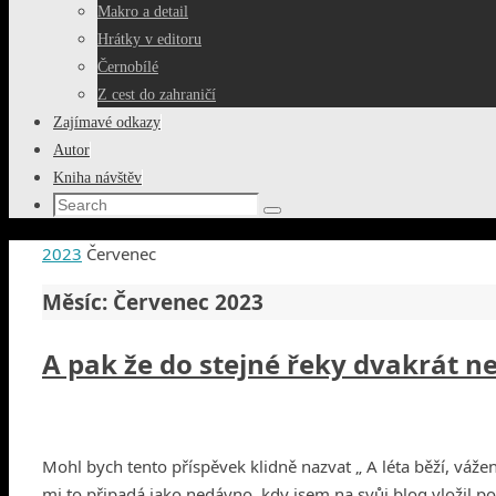
Makro a detail
Hrátky v editoru
Černobílé
Z cest do zahraničí
Zajímavé odkazy
Autor
Kniha návštěv
Search
Search
for:
Home
2023
Červenec
Měsíc:
Červenec 2023
A pak že do stejné řeky dvakrát n
Mohl bych tento příspěvek klidně nazvat „ A léta běží, váže
mi to připadá jako nedávno, kdy jsem na svůj blog vložil p