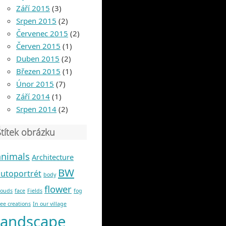
Září 2015
(3)
Srpen 2015
(2)
Červenec 2015
(2)
Červen 2015
(1)
Duben 2015
(2)
Březen 2015
(1)
Únor 2015
(7)
Září 2014
(1)
Srpen 2014
(2)
Štítek obrázku
animals
Architecture
BW
autoportrét
body
flower
louds
face
Fields
fog
ree creations
In our village
landscape