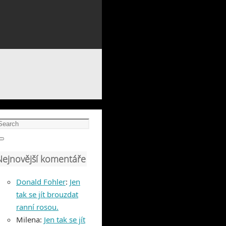
earch
or:
Search
Nejnovější komentáře
Donald Fohler
:
Jen
tak se jít brouzdat
ranní rosou.
Milena
:
Jen tak se jít