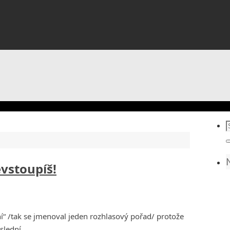
S
f
evstoupíš!
ní“ /tak se jmenoval jeden rozhlasový pořad/ protože
oslední…