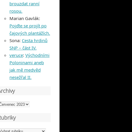
brouzdat ranní
rosou.
Marian Gavlák
:
Pojďte se projít po
čajových plantážích.
Sona
:
Cesta hrdinů
SNP – část IV.
veruce
:
Východními
Poloninami aneb
jak mě medvěd
nesežřal II.
Archivy
rchivy
Rubriky
ubriky