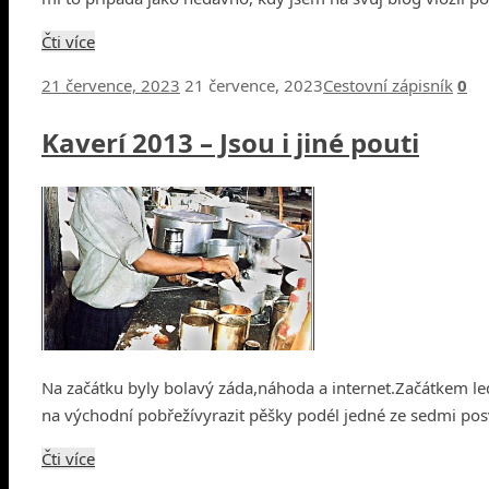
Čti více
21 července, 2023
21 července, 2023
Cestovní zápisník
0
Kaverí 2013 – Jsou i jiné pouti
Na začátku byly bolavý záda,náhoda a internet.Začátkem l
na východní pobřežívyrazit pěšky podél jedné ze sedmi pos
Čti více