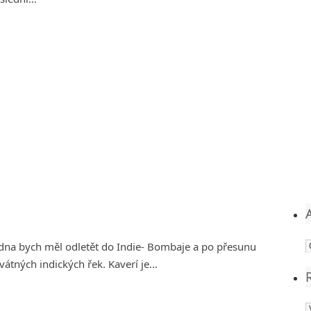
A
edna bych měl odletět do Indie- Bombaje a po přesunu
vátných indických řek. Kaverí je…
R