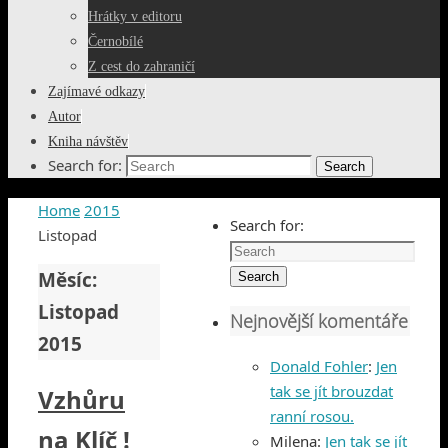
Hrátky v editoru
Černobílé
Z cest do zahraničí
Zajímavé odkazy
Autor
Kniha návštěv
Search for:
Search
Home
2015
Search for:
Listopad
Měsíc:
Search
Listopad
Nejnovější komentáře
2015
Donald Fohler
:
Jen
tak se jít brouzdat
Vzhůru
ranní rosou.
na Klíč !
Milena
:
Jen tak se jít