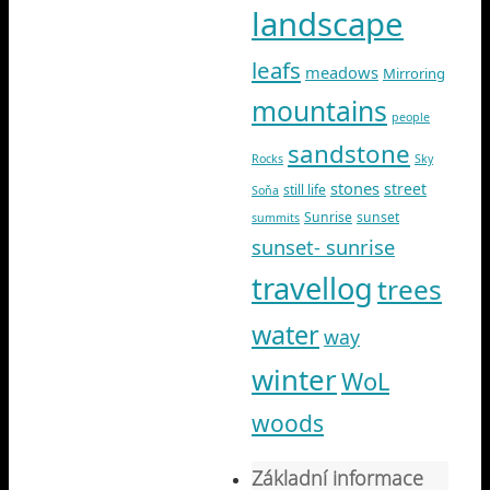
landscape
leafs
meadows
Mirroring
mountains
people
sandstone
Rocks
Sky
stones
street
still life
Soňa
Sunrise
sunset
summits
sunset- sunrise
travellog
trees
water
way
winter
WoL
woods
Základní informace