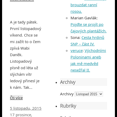
brouzdat ranní
rosou.
Marian Gavlák
:
A je tady pátek.
Pojďte se projít po
První listopadový
čajových plantážích.
víkend. Chce se
Sona
:
Cesta hrdinů
mi zažít to o čem
SNP – část IV.
zpívá Wabi
veruce
:
Východními
Daněk.
Poloninami aneb
Listopadový
jak mě medvěd
písně od léta už
nesežřal II.
slýchám vítr
ledový přinesl je
Archivy
k nám. Tak…
Archivy
Čti více
Rubriky
5 listopadu, 2015
17 prosince,