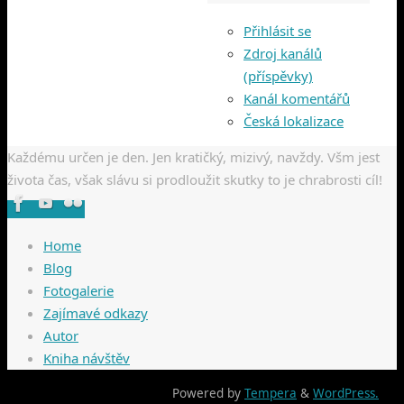
Přihlásit se
Zdroj kanálů
(příspěvky)
Kanál komentářů
Česká lokalizace
Každému určen je den. Jen kratičký, mizivý, navždy. Všm jest
života čas, však slávu si prodloužit skutky to je chrabrosti cíl!
Home
Blog
Fotogalerie
Zajímavé odkazy
Autor
Kniha návštěv
Powered by
Tempera
&
WordPress.