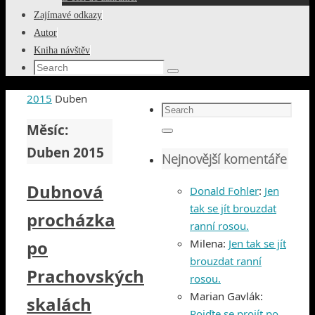
Zajímavé odkazy
Autor
Kniha návštěv
Search
Search
for:
Home
2015
Duben
Search
for:
Měsíc:
Search
Duben 2015
Nejnovější komentáře
Dubnová
Donald Fohler
:
Jen
tak se jít brouzdat
procházka
ranní rosou.
po
Milena
:
Jen tak se jít
brouzdat ranní
Prachovských
rosou.
Marian Gavlák
:
skalách
Pojďte se projít po