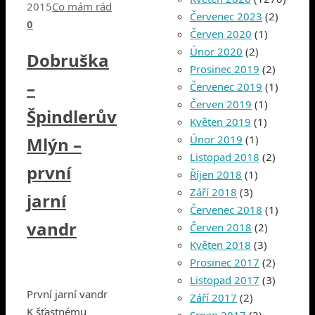
2015
Co mám rád
Červenec 2023
(2)
0
Červen 2020
(1)
Únor 2020
(2)
Dobruška
Prosinec 2019
(2)
–
Červenec 2019
(1)
Červen 2019
(1)
Špindlerův
Květen 2019
(1)
Únor 2019
(1)
Mlýn –
Listopad 2018
(2)
první
Říjen 2018
(1)
Září 2018
(3)
jarní
Červenec 2018
(1)
vandr
Červen 2018
(2)
Květen 2018
(3)
Prosinec 2017
(2)
Listopad 2017
(3)
První jarní vandr
Září 2017
(2)
K šťastnému