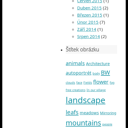
Červen 2015
(1)
Duben 2015
(2)
Březen 2015
(1)
Únor 2015
(7)
Září 2014
(1)
Srpen 2014
(2)
Štítek obrázku
animals
Architecture
BW
autoportrét
body
flower
clouds
face
Fields
fog
free creations
In our village
landscape
leafs
meadows
Mirroring
mountains
people