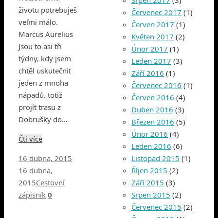
Srpen 2017
(3)
životu potrebuješ
Červenec 2017
(1)
veľmi málo.
Červen 2017
(1)
Marcus Aurelius
Květen 2017
(2)
Jsou to asi tři
Únor 2017
(1)
týdny, kdy jsem
Leden 2017
(3)
chtěl uskutečnit
Září 2016
(1)
jeden z mnoha
Červenec 2016
(1)
nápadů. totiž
Červen 2016
(4)
projít trasu z
Duben 2016
(3)
Dobrušky do…
Březen 2016
(5)
Únor 2016
(4)
Čti více
Leden 2016
(6)
Listopad 2015
(1)
16 dubna, 2015
Říjen 2015
(2)
16 dubna,
Září 2015
(3)
2015
Cestovní
Srpen 2015
(2)
zápisník
0
Červenec 2015
(2)