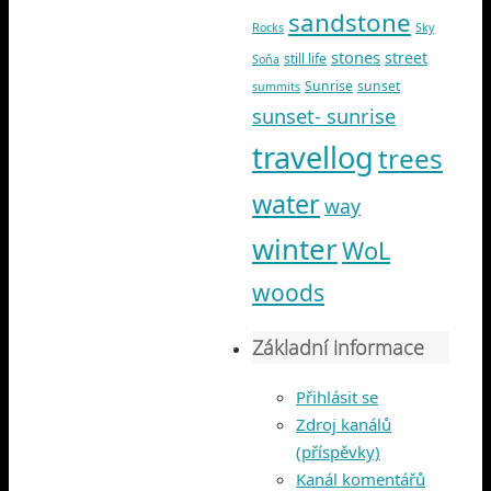
sandstone
Rocks
Sky
stones
street
still life
Soňa
Sunrise
sunset
summits
sunset- sunrise
travellog
trees
water
way
winter
WoL
woods
Základní informace
Přihlásit se
Zdroj kanálů
(příspěvky)
Kanál komentářů