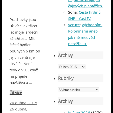
čajových plantážích.
Sona
:
Cesta hrdinů
SNP – část IV.
Prachovky jsou
veruce
:
Východními
už více jak třicet
Poloninami aneb
let moje srdeční
jak mě medvěd
záležitost. Mít
nesežřal II.
štěstí bydlet
pouhých 6 km od
Archivy
jejich centra je
skvělé. Není
Archivy
tedy divu, , když
mi přijede
Rubriky
návštěva a …
Rubriky
Čti více
Archivy
26 dubna, 2015
26 dubna,
Květen 2026
(1270)