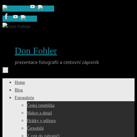
Skip
to
content
Don Fohler
prezentace fotografií a cestovní zápisník
Skip
Home
to
Blog
content
Fotogalerie
Česká republika
Makro a detail
Hrátky v editoru
Černobílé
Z cest do zahraničí