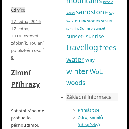
mountains
people
Čti více
sandstone
Rocks
Sky
stones
street
17 ledna, 2016
still life
Soňa
17 ledna,
Sunrise
sunset
summits
sunset- sunrise
2016
Cestovní
zápisník
,
Toulání
travellog
trees
po blízkém okolí
0
water
way
winter
WoL
Zimní
woods
Příhrazy
Základní informace
Přihlásit se
Sobotní ráno mě
Zdroj kanálů
probudilo
(příspěvky)
pěknou zimou.