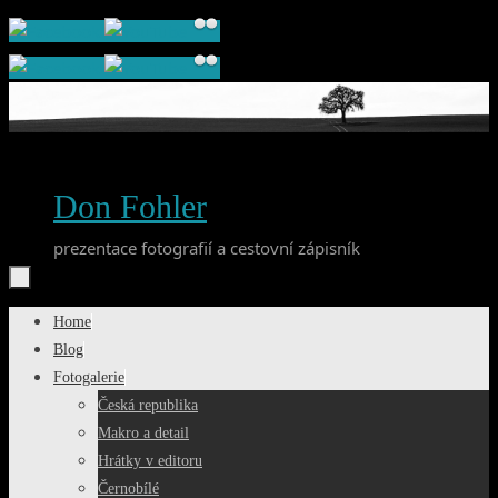
Skip
to
content
Don Fohler
prezentace fotografií a cestovní zápisník
Skip
Home
to
Blog
content
Fotogalerie
Česká republika
Makro a detail
Hrátky v editoru
Černobílé