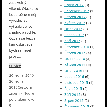
zase volný
Srpen 2017
(3)
víkend. Otázka co
Červenec 2017
(1)
budu během něj
Červen 2017
(1)
vyvádět se
Květen 2017
(2)
vyřešila velice
Únor 2017
(1)
snadno a rychle.
Leden 2017
(3)
Ozvala se bezva
Září 2016
(1)
kámoška , zda
Červenec 2016
(1)
bych se nešel
Červen 2016
(4)
projít…
Duben 2016
(3)
Březen 2016
(5)
Čti více
Únor 2016
(4)
26 ledna, 2016
Leden 2016
(6)
26 ledna,
Listopad 2015
(1)
2016
Cestovní
Říjen 2015
(2)
zápisník
,
Toulání
Září 2015
(3)
po blízkém okolí
Srpen 2015
(2)
0
Červenec 2015
(2)