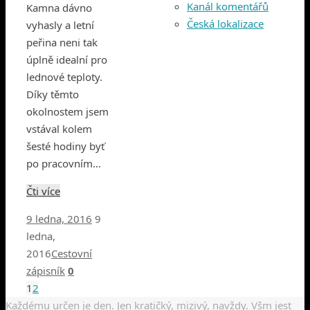
Kanál komentářů
Kamna dávno
Česká lokalizace
vyhasly a letní
peřina neni tak
úplně idealní pro
lednové teploty.
Díky těmto
okolnostem jsem
vstával kolem
šesté hodiny byť
po pracovním…
Čti více
9 ledna, 2016
9
ledna,
2016
Cestovní
zápisník
0
1
2
Každému určen je den. Jen kratičký, mizivý, navždy. Všm jest