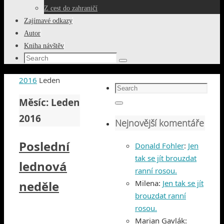
Z cest do zahraničí
Zajímavé odkazy
Autor
Kniha návštěv
Search
Search
for:
Home
2016
Leden
Search
for:
Měsíc:
Leden
Search
2016
Nejnovější komentáře
Poslední
Donald Fohler
:
Jen
tak se jít brouzdat
lednová
ranní rosou.
neděle
Milena
:
Jen tak se jít
brouzdat ranní
rosou.
Marian Gavlák
: