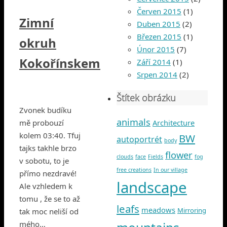
Červen 2015
(1)
Zimní
Duben 2015
(2)
Březen 2015
(1)
okruh
Únor 2015
(7)
Kokořínskem
Září 2014
(1)
Srpen 2014
(2)
Štítek obrázku
Zvonek budíku
animals
mě probouzí
Architecture
kolem 03:40. Tfuj
BW
autoportrét
body
tajks takhle brzo
flower
clouds
face
Fields
fog
v sobotu, to je
free creations
In our village
přímo nezdravé!
landscape
Ale vzhledem k
tomu , že se to až
leafs
meadows
Mirroring
tak moc neliší od
mého…