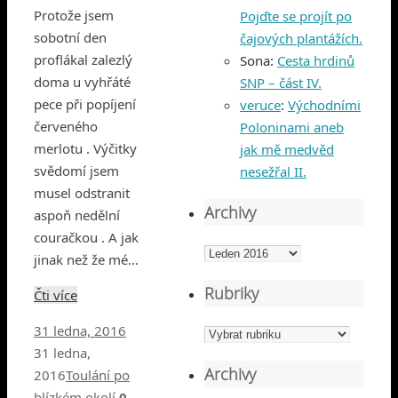
Protože jsem
Pojďte se projít po
sobotní den
čajových plantážích.
proflákal zalezlý
Sona
:
Cesta hrdinů
doma u vyhřáté
SNP – část IV.
pece při popíjení
veruce
:
Východními
červeného
Poloninami aneb
merlotu . Výčitky
jak mě medvěd
svědomí jsem
nesežřal II.
musel odstranit
Archivy
aspoň nedělní
couračkou . A jak
Archivy
jinak než že mé…
Rubriky
Čti více
31 ledna, 2016
Rubriky
31 ledna,
Archivy
2016
Toulání po
blízkém okolí
0