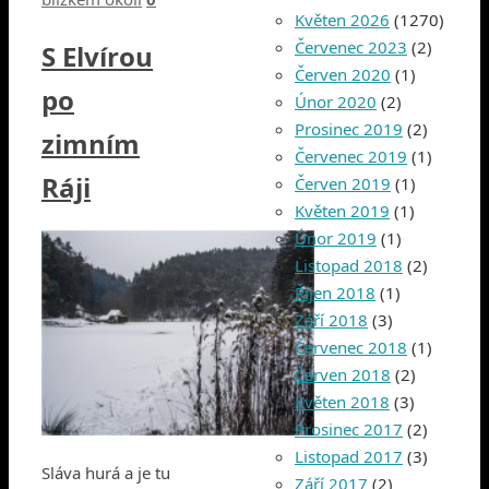
Květen 2026
(1270)
Červenec 2023
(2)
S Elvírou
Červen 2020
(1)
po
Únor 2020
(2)
Prosinec 2019
(2)
zimním
Červenec 2019
(1)
Ráji
Červen 2019
(1)
Květen 2019
(1)
Únor 2019
(1)
Listopad 2018
(2)
Říjen 2018
(1)
Září 2018
(3)
Červenec 2018
(1)
Červen 2018
(2)
Květen 2018
(3)
Prosinec 2017
(2)
Listopad 2017
(3)
Sláva hurá a je tu
Září 2017
(2)