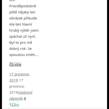
Pravděpodobně
ještě nějaký ten
obrázek přibude.
Ale ten hlavní
hrubý výběr jsem
spáchal už nyní.
Byl to pro mě
dobrý rok. Se
spoustou změn.…
Čti více
17 prosince,
2019
17
prosince,
2019
Cestovní
zápisník
0
1
2
3
›
»