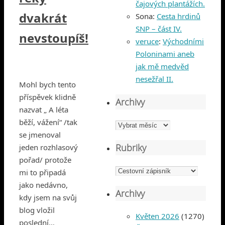
čajových plantážích.
dvakrát
Sona
:
Cesta hrdinů
SNP – část IV.
nevstoupíš!
veruce
:
Východními
Poloninami aneb
jak mě medvěd
nesežřal II.
Mohl bych tento
příspěvek klidně
Archivy
nazvat „ A léta
běží, vážení“ /tak
Archivy
se jmenoval
Rubriky
jeden rozhlasový
pořad/ protože
Rubriky
mi to připadá
jako nedávno,
Archivy
kdy jsem na svůj
blog vložil
Květen 2026
(1270)
poslední…