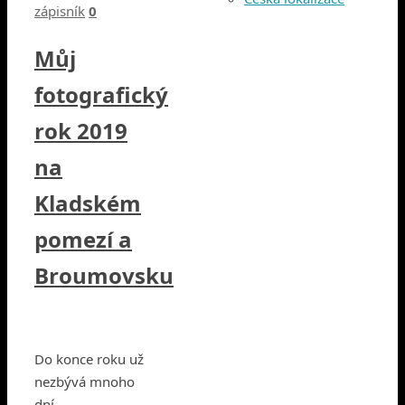
zápisník
0
Můj
fotografický
rok 2019
na
Kladském
pomezí a
Broumovsku
Do konce roku už
nezbývá mnoho
dní.