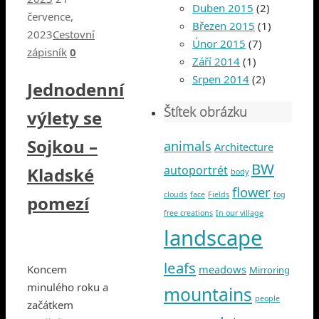
Duben 2015
(2)
července,
Březen 2015
(1)
2023
Cestovní
Únor 2015
(7)
zápisník
0
Září 2014
(1)
Srpen 2014
(2)
Jednodenní
Štítek obrázku
výlety se
Sojkou –
animals
Architecture
BW
autoportrét
Kladské
body
flower
clouds
face
Fields
fog
pomezí
free creations
In our village
landscape
leafs
meadows
Koncem
Mirroring
minulého roku a
mountains
people
začátkem