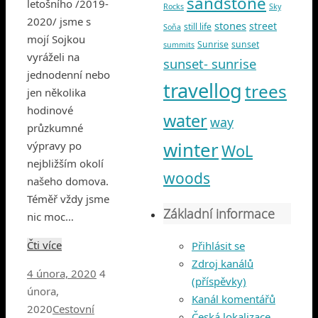
sandstone
letošního /2019-
Rocks
Sky
2020/ jsme s
stones
street
still life
Soňa
mojí Sojkou
Sunrise
sunset
summits
vyráželi na
sunset- sunrise
jednodenní nebo
travellog
trees
jen několika
hodinové
water
way
průzkumné
winter
výpravy po
WoL
nejbližším okolí
woods
našeho domova.
Téměř vždy jsme
Základní informace
nic moc…
Čti více
Přihlásit se
Zdroj kanálů
4 února, 2020
4
(příspěvky)
února,
Kanál komentářů
2020
Cestovní
Česká lokalizace