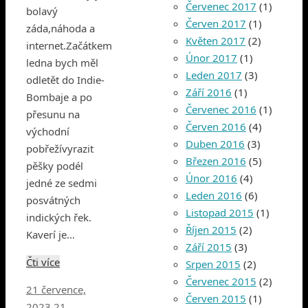
Červenec 2017
(1)
bolavý
Červen 2017
(1)
záda,náhoda a
Květen 2017
(2)
internet.Začátkem
Únor 2017
(1)
ledna bych měl
Leden 2017
(3)
odletět do Indie-
Září 2016
(1)
Bombaje a po
Červenec 2016
(1)
přesunu na
Červen 2016
(4)
východní
Duben 2016
(3)
pobřežívyrazit
Březen 2016
(5)
pěšky podél
Únor 2016
(4)
jedné ze sedmi
Leden 2016
(6)
posvátných
Listopad 2015
(1)
indických řek.
Říjen 2015
(2)
Kaverí je…
Září 2015
(3)
Čti více
Srpen 2015
(2)
Červenec 2015
(2)
21 července,
Červen 2015
(1)
2023
21