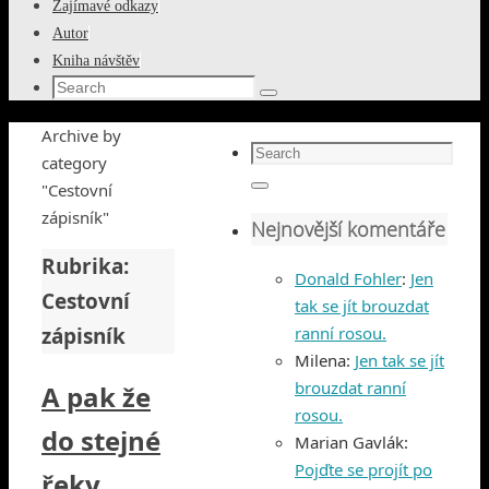
Zajímavé odkazy
Autor
Kniha návštěv
Search
Search
for:
Home
Archive by
Search
category
for:
"Cestovní
Search
zápisník"
Nejnovější komentáře
Rubrika:
Donald Fohler
:
Jen
Cestovní
tak se jít brouzdat
zápisník
ranní rosou.
Milena
:
Jen tak se jít
brouzdat ranní
A pak že
rosou.
do stejné
Marian Gavlák
:
Pojďte se projít po
řeky