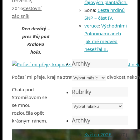
července,
čajových plantážích.
2016
Cestovní
Sona
:
Cesta hrdinů
zápisník
SNP – část IV.
veruce
:
Východními
Den devátý –
Poloninami aneb
přes Ráj pod
jak mě medvěd
Kralovu
nesežřal II.
holu.
Archivy
Počasí mi přeje, krajina ztratila svoji drsnou divokost,neko
Archivy
Chata pod
Rubriky
Stromišovom se
se mnou
Rubriky
rozloučila opět
Archivy
krásným ránem.
Květen 2026
(1270)