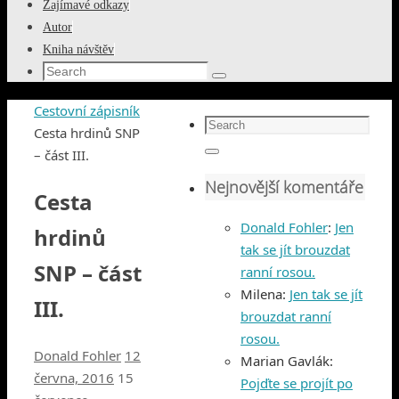
Zajímavé odkazy
Autor
Kniha návštěv
Search
Search
for:
Home
Cestovní zápisník
Search
Cesta hrdinů SNP
for:
– část III.
Search
Nejnovější komentáře
Cesta
Donald Fohler
:
Jen
hrdinů
tak se jít brouzdat
SNP – část
ranní rosou.
Milena
:
Jen tak se jít
III.
brouzdat ranní
rosou.
Donald Fohler
12
Marian Gavlák
:
června, 2016
15
Pojďte se projít po