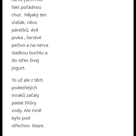
fakt pořádnou
chuť. Nějaký ten
vlašák, něco
párečků, dvě
pivka , čerstvé
pečivo a na nerva
sladkou buchtu a
do střev živej
jogurt.
To už ale z těch
podezřelých
mraků začaly
padat šňůry
vody. Ale mně
bylo pod
střechou blaze.