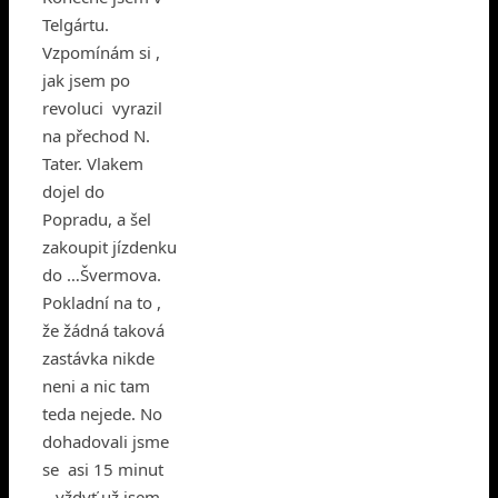
Telgártu.
Vzpomínám si ,
jak jsem po
revoluci vyrazil
na přechod N.
Tater. Vlakem
dojel do
Popradu, a šel
zakoupit jízdenku
do …Švermova.
Pokladní na to ,
že žádná taková
zastávka nikde
neni a nic tam
teda nejede. No
dohadovali jsme
se asi 15 minut
– vždyť už jsem