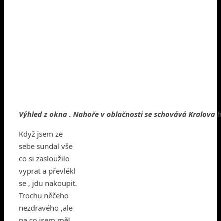
Výhled z okna . Nahoře v oblačnosti se schovává Kralova 
Když jsem ze
sebe sundal vše
co si zasloužilo
vyprat a převlékl
se , jdu nakoupit.
Trochu něčeho
nezdravého ,ale
na co jsem měl