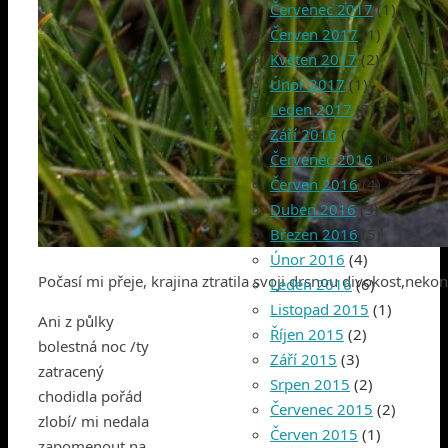
Červenec 2017
(1)
Červen 2017
(1)
Květen 2017
(2)
Únor 2017
(1)
Leden 2017
(3)
Září 2016
(1)
Červenec 2016
(1)
Červen 2016
(4)
Duben 2016
(3)
Březen 2016
(5)
Únor 2016
(4)
Počasí mi přeje, krajina ztratila svoji drsnou divokost,neko
Leden 2016
(6)
Listopad 2015
(1)
Ani z půlky
Říjen 2015
(2)
bolestná noc /ty
Září 2015
(3)
zatracený
Srpen 2015
(2)
chodidla pořád
Červenec 2015
(2)
zlobí/ mi nedala
Červen 2015
(1)
zapomenout na