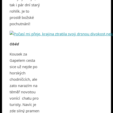
tak i pár dní starý
rohlík. Je to
prostě božské
pochutnání!
Oběd
Kousek za
Gapelem cesta
sice už nejde po
horských
chodníčcích, ale
zato narazím na
téměř novotou
vonící chatu pro
turisty. Navíc je
zde silný pramen