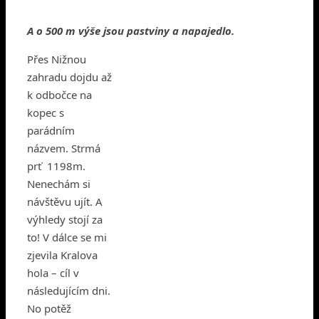
A o 500 m výše jsou pastviny a napajedlo.
Přes Nižnou
zahradu dojdu až
k odbočce na
kopec s
parádním
názvem. Strmá
prť 1198m.
Nenechám si
návštěvu ujít. A
výhledy stojí za
to! V dálce se mi
zjevila Kralova
hola – cíl v
následujícím dni.
No potěž