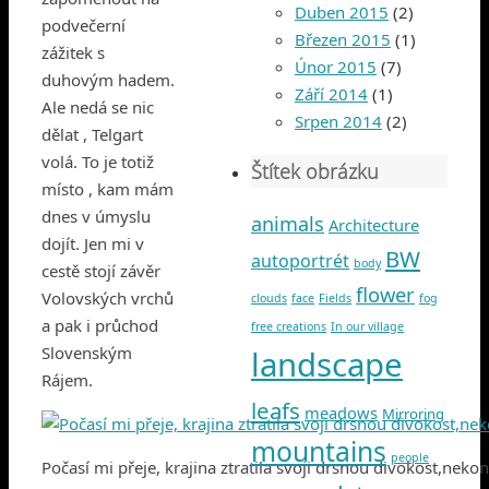
Duben 2015
(2)
podvečerní
Březen 2015
(1)
zážitek s
Únor 2015
(7)
duhovým hadem.
Září 2014
(1)
Ale nedá se nic
Srpen 2014
(2)
dělat , Telgart
volá. To je totiž
Štítek obrázku
místo , kam mám
dnes v úmyslu
animals
Architecture
dojít. Jen mi v
BW
autoportrét
body
cestě stojí závěr
flower
Volovských vrchů
clouds
face
Fields
fog
a pak i průchod
free creations
In our village
Slovenským
landscape
Rájem.
leafs
meadows
Mirroring
mountains
people
Počasí mi přeje, krajina ztratila svoji drsnou divokost,neko