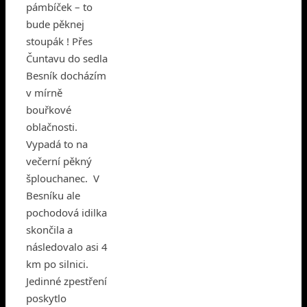
pámbíček – to
bude pěknej
stoupák ! Přes
Čuntavu do sedla
Besník docházím
v mírně
bouřkové
oblačnosti.
Vypadá to na
večerní pěkný
šplouchanec. V
Besníku ale
pochodová idilka
skončila a
následovalo asi 4
km po silnici.
Jedinné zpestření
poskytlo