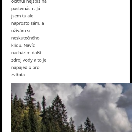
ocitnul nejspíš na
pastvinách . Já
jsem tu ale
naprosto sám, a
užívám si
neskutečného
klidu. Navíc
nacházím další
zdroj vody a to je
napajedlo pro
zvířata.