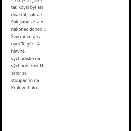
tak kdysi byl asi
dvakrát, sakra!!
Pak jsme se ale
nakonec dohodli.
Švermovo dřív
nyní Telgárt. A
hlavně,
východisko na
východní část N.
Tater se
stoupáním na
Kralovu holu .