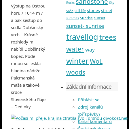
sandstone
Rocks
Sky
Výstup na Ostrou
stones
street
still life
Soňa
horu / 1014 m /
Sunrise
sunset
summits
a pak sestup do
sunset- sunrise
sedla Dobšinský
travellog
vrch . Krásné
trees
rozhledy mi
water
nabídl Dobšinský
way
kopec. Pode
winter
WoL
mnou se leskla
hladina nádrže
woods
Palcmanská
maša a takové
Základní informace
srdce
Slovenského Ráje
Přihlásit se
– Dedinky.
Zdroj kanálů
(příspěvky)
Kanál komentářů
Česká lokalizace