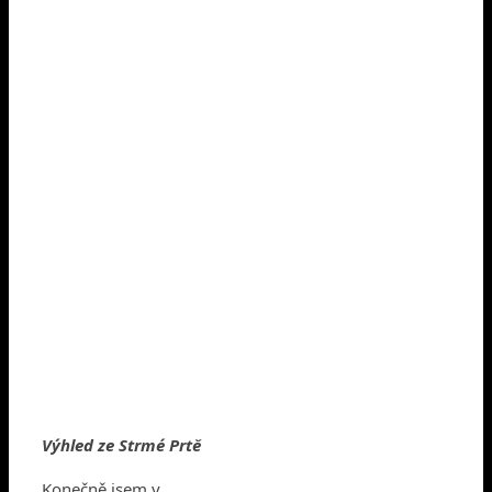
Výhled ze Strmé Prtě
Konečně jsem v