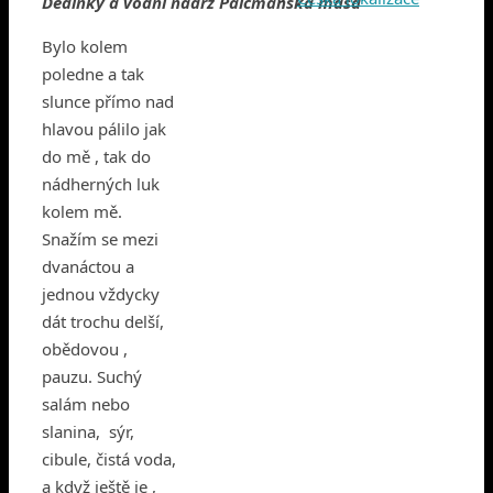
Dedinky a vodní nádrž Palcmanská maša
Bylo kolem
poledne a tak
slunce přímo nad
hlavou pálilo jak
do mě , tak do
nádherných luk
kolem mě.
Snažím se mezi
dvanáctou a
jednou vždycky
dát trochu delší,
obědovou ,
pauzu. Suchý
salám nebo
slanina, sýr,
cibule, čistá voda,
a když ještě je ,