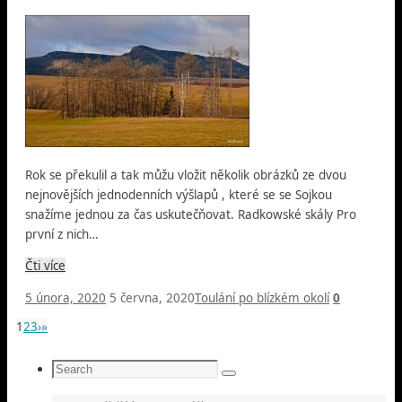
Rok se překulil a tak můžu vložit několik obrázků ze dvou
nejnovějších jednodenních výšlapů , které se se Sojkou
snažíme jednou za čas uskutečňovat. Radkowské skály Pro
první z nich…
Čti více
5 února, 2020
5 června, 2020
Toulání po blízkém okolí
0
1
2
3
›
»
Search
Search
for: