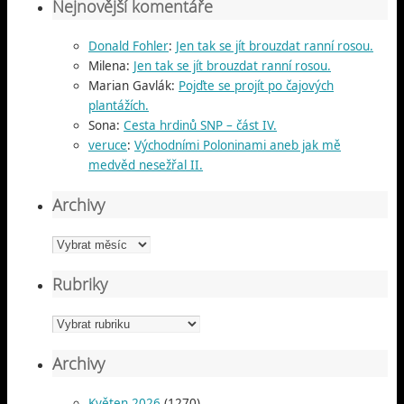
Nejnovější komentáře
Donald Fohler
:
Jen tak se jít brouzdat ranní rosou.
Milena
:
Jen tak se jít brouzdat ranní rosou.
Marian Gavlák
:
Pojďte se projít po čajových
plantážích.
Sona
:
Cesta hrdinů SNP – část IV.
veruce
:
Východními Poloninami aneb jak mě
medvěd nesežřal II.
Archivy
Archivy
Rubriky
Rubriky
Archivy
Květen 2026
(1270)