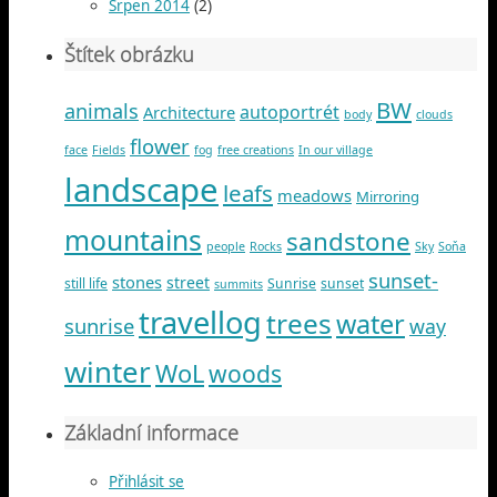
Srpen 2014
(2)
Štítek obrázku
BW
animals
autoportrét
Architecture
body
clouds
flower
face
Fields
fog
free creations
In our village
landscape
leafs
meadows
Mirroring
mountains
sandstone
people
Rocks
Sky
Soňa
sunset-
stones
street
still life
Sunrise
sunset
summits
travellog
trees
water
sunrise
way
winter
WoL
woods
Základní informace
Přihlásit se