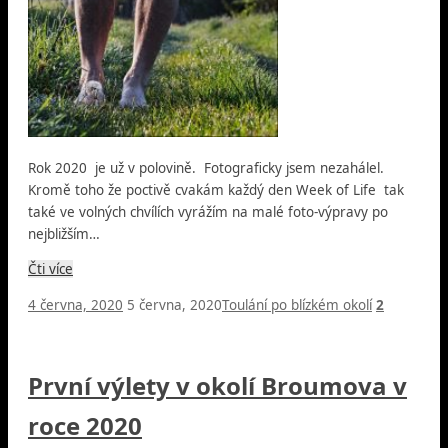
Rok 2020 je už v polovině. Fotograficky jsem nezahálel.
Kromě toho že poctivě cvakám každý den Week of Life tak
také ve volných chvílích vyrážím na malé foto-výpravy po
nejbližším…
Čti více
4 června, 2020
5 června, 2020
Toulání po blízkém okolí
2
První výlety v okolí Broumova v
roce 2020