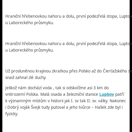
Hraniční hřebenovkou nahoru a dolu, první podezřelá stopa, Luptovs
u Laboreckého průsmyku.
Hraniční hřebenovkou nahoru a dolu, první podezřelá stopa, Luptovs
u Laboreckého průsmyku.
Už prosluněnou krajinou zkratkou přes Polsko až do Čierťažského s
snad zahnal zlé duchy.
Jelikož nám dochází voda , tak si odskočíme asi 3 km do
vnitrozemí Polska. Malá osada a železniční stanice
Lupkov
patří
k významným místům v historii jak I. sv tak II. sv. války. Nakonec
i Dobrý voják Švejk tudy putoval a jeho tvůrce – Hašek zde byl i
fyzicky.