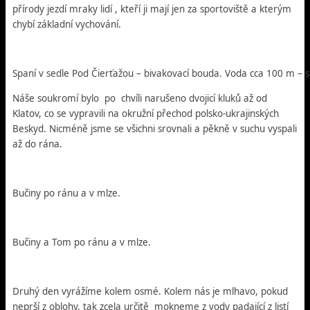
přírody jezdí mraky lidí , kteří ji mají jen za sportoviště a kterým
chybí základní vychování.
Spaní v sedle Pod Čierťažou – bivakovací bouda. Voda cca 100 m – 
Náše soukromí bylo po chvíli narušeno dvojicí kluků až od
Klatov, co se vypravili na okružní přechod polsko-ukrajinských
Beskyd. Nicméně jsme se všichni srovnali a pěkně v suchu vyspali
až do rána.
Bučiny po ránu a v mlze.
Bučiny a Tom po ránu a v mlze.
Druhý den vyrážíme kolem osmé. Kolem nás je mlhavo, pokud
neprší z oblohy, tak zcela určitě mokneme z vody padající z listí