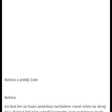
Balnica a polský Zubr
Balnica
Asi šest km za touto zastávkou nacházíme rovné místo na okraji
lesa. Bukové listí nám vylepší karimatky, tarp nad hlavou bude