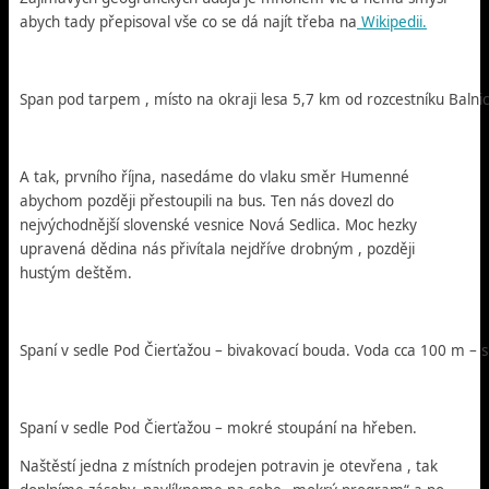
abych tady přepisoval vše co se dá najít třeba na
Wikipedii.
Span pod tarpem , místo na okraji lesa 5,7 km od rozcestníku Balnic
A tak, prvního října, nasedáme do vlaku směr Humenné
abychom později přestoupili na bus. Ten nás dovezl do
nejvýchodnější slovenské vesnice Nová Sedlica. Moc hezky
upravená dědina nás přivítala nejdříve drobným , později
hustým deštěm.
Spaní v sedle Pod Čierťažou – bivakovací bouda. Voda cca 100 m – 
Spaní v sedle Pod Čierťažou – mokré stoupání na hřeben.
Naštěstí jedna z místních prodejen potravin je otevřena , tak