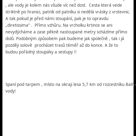
, ale vody je kolem nás všude víc než dost. Cesta která vede
striktně po hranici, patník od patníku si nedělá vrásky z vrstevnic.
A tak pokud je před námi stoupání, pak je to opravdu
„diretissima“ . Přímo vzhůru. Na vrcholku krtince se ani
nevydýcháme a zase pěkně nastoupané metry scházíme přímo
dolů. Podobným způsobem pak budeme jak společně , tak i já
později solově procházet trasů téměř až do konce. A že to
budou pořádný stoupáky a sestupy !!
Spaní pod tarpem , místo na okraji lesa 5,7 km od rozcestníku Balni
vody!