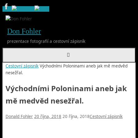
Skip
to
content
Don Fohler
prezentace fotografií a cestovní zápisník
Home
Cestovní zápisník
Východními Poloninami aneb jak mě medvěd
nesežřal.
Východními Poloninami aneb jak
mě medvěd nesežřal.
Donald Fohler
20 října, 2018
20 října, 2018
Cestovní zápisník