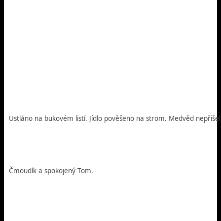
Ustláno na bukovém listí. Jídlo pověšeno na strom. Medvěd nepřišel
Čmoudík a spokojený Tom.