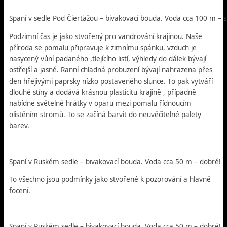
Spaní v sedle Pod Čierťažou – bivakovací bouda. Voda cca 100 m – 
Podzimní čas je jako stvořený pro vandrování krajinou. Naše
příroda se pomalu připravuje k zimnímu spánku, vzduch je
nasycený vůní padaného ,tlejícího listí, výhledy do dálek bývají
ostřejší a jasné. Ranní chladná probuzení bývají nahrazena přes
den hřejivými paprsky nízko postaveného slunce. To pak vytváří
dlouhé stíny a dodává krásnou plasticitu krajině , případně
nabídne světelné hrátky v oparu mezi pomalu řídnoucím
olistěním stromů. To se začíná barvit do neuvěčitelné palety
barev.
Spaní v Ruském sedle – bivakovací bouda. Voda cca 50 m – dobré!
To všechno jsou podmínky jako stvořené k pozorování a hlavně
focení.
Spaní v Ruském sedle – bivakovací bouda. Voda cca 50 m – dobré!