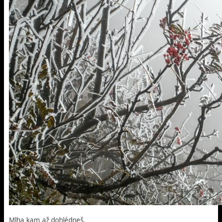
Mlha kam až dohlédneš.