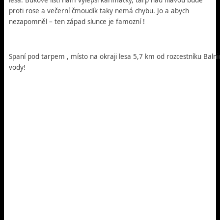
proti rose a večerní čmoudík taky nemá chybu. Jo a abych
nezapomněl – ten západ slunce je famozní !
Spaní pod tarpem , místo na okraji lesa 5,7 km od rozcestníku Balni
vody!