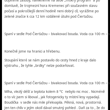
doplníme zásoby, navlíkneme na sebe „mokrý program“ a po
domluvě, že trojmezní hora Kremenec při současném stavu
počasí a pokročilejší denní hodině neni dobrý cíl, vyrážíme po
zelené značce k cca 12 km vzdálené útulni pod Čiertažou.
Spaní v sedle Pod Čierťažou – bivakovací bouda. Voda cca 100 m – 
Konečně jsme na hranici a hřebenu.
Stoupání které se nám postavilo do cesty hned z kraje dalo
výstrahu , že tyhle „brdky“ nelze podceňovat.
Spaní v sedle Pod Čierťažou – bivakovací bouda. Voda cca 100 m – 
Mlha, vlezlý déšť a teplota kolem 8 °C nebylo nic moc . Nicméně
o to víc jsem si liboval , jak fotogenicky ty místní lesy vypadají.
Boudička v sedle nás mile překvapila. Pěkná, nová, prostorná.
Jen ten chlív v jejím okolí dával smutný pohled . Daň za to , že do