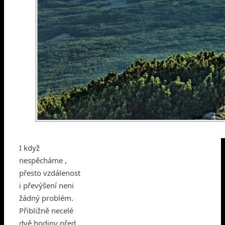
I když
nespěcháme ,
přesto vzdálenost
i převýšení neni
žádný problém.
Přibližně necelé
dvě hodiny před