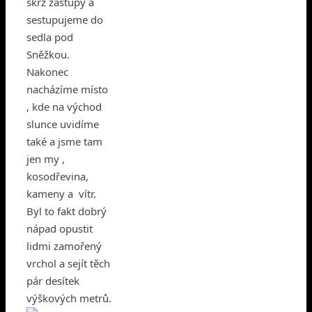
skrz zástupy a
sestupujeme do
sedla pod
Sněžkou.
Nakonec
nacházíme místo
, kde na východ
slunce uvidíme
také a jsme tam
jen my ,
kosodřevina,
kameny a vítr.
Byl to fakt dobrý
nápad opustit
lidmi zamořený
vrchol a sejít těch
pár desítek
výškových metrů.