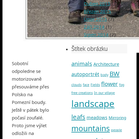
Duben 2015
(2)
Březen 2015
(1)
Únor 2015
(7)
Září 2014
(1)
Srpen 2014
(2)
Štítek obrázku
animals
Sobotní
Architecture
odpoledne se
BW
autoportrét
body
motorizovaně
flower
clouds
face
Fields
fog
přesouváme přes
free creations
In our village
Polsko na
landscape
Pomezní boudy.
Ještě v pátek bylo
leafs
meadows
počasí zoufalé.
Mirroring
Proto jsme výlet
mountains
people
odložili na