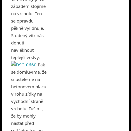
západem stojíme
na vrcholu. Ten
se opravdu
pěkně vylidňuje.
Studený vítr nás
donutí
navléknout
teplejší vrstvy.
Pak
se domluvíme, že
si usteleme na
betonovém placu
v rohu zídky na
východní straně
vrcholu. Tuším ,
že by mohly
nastat před
svítáním trochu