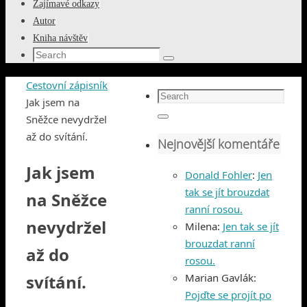
Zajímavé odkazy
Autor
Kniha návštěv
Search
Search
for:
Home
Cestovní zápisník
Search
Jak jsem na
for:
Sněžce nevydržel
Search
až do svítání.
Nejnovější komentáře
Jak jsem
Donald Fohler
:
Jen
tak se jít brouzdat
na Sněžce
ranní rosou.
nevydržel
Milena
:
Jen tak se jít
brouzdat ranní
až do
rosou.
svítání.
Marian Gavlák
:
Pojďte se projít po