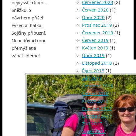
Červenec 2023
(2)
nejvyšší krtinec –
Červen 2020
(1)
Sněžku. S
Únor 2020
(2)
návrhem přišel
Prosinec 2019
(2)
Evžen a Katka.
Červenec 2019
(1)
Sojčiny příbuzní.
Červen 2019
(1)
Neni důvod moc
Květen 2019
(1)
přemýšlet a
Únor 2019
(1)
váhat. Jdeme!
Listopad 2018
(2)
Říjen 2018
(1)
Září 2018
(3)
Červenec 2018
(1)
Červen 2018
(2)
Květen 2018
(3)
Prosinec 2017
(2)
Listopad 2017
(3)
Září 2017
(2)
Srpen 2017
(3)