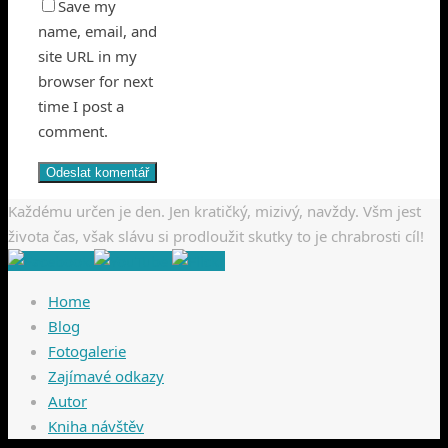
Save my
name, email, and
site URL in my
browser for next
time I post a
comment.
Každému určen je den. Jen kratičký, mizivý, navždy. Všm jest
života čas, však slávu si prodloužit skutky to je chrabrosti cíl!
Home
Blog
Fotogalerie
Zajímavé odkazy
Autor
Kniha návštěv