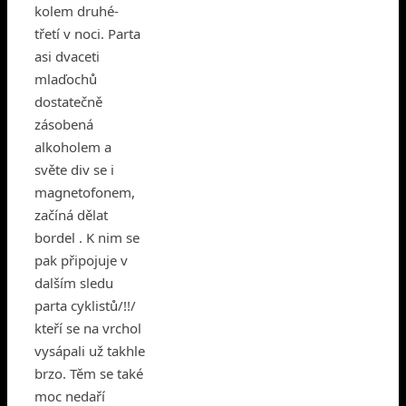
kolem druhé-
třetí v noci. Parta
asi dvaceti
mlaďochů
dostatečně
zásobená
alkoholem a
světe div se i
magnetofonem,
začíná dělat
bordel . K nim se
pak připojuje v
dalším sledu
parta cyklistů/!!/
kteří se na vrchol
vysápali už takhle
brzo. Těm se také
moc nedaří