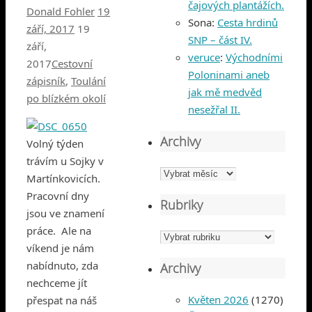
čajových plantážích.
Donald Fohler
19
Sona
:
Cesta hrdinů
září, 2017
19
SNP – část IV.
září,
veruce
:
Východními
2017
Cestovní
Poloninami aneb
zápisník
,
Toulání
jak mě medvěd
po blízkém okolí
nesežřal II.
Archivy
Volný týden
trávím u Sojky v
Archivy
Martínkovicích.
Pracovní dny
Rubriky
jsou ve znamení
práce. Ale na
Rubriky
víkend je nám
nabídnuto, zda
Archivy
nechceme jít
Květen 2026
(1270)
přespat na náš