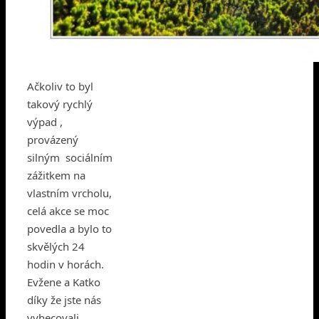
Ačkoliv to byl
takový rychlý
výpad ,
provázený
silným sociálním
zážitkem na
vlastním vrcholu,
celá akce se moc
povedla a bylo to
skvělých 24
hodin v horách.
Evžene a Katko
díky že jste nás
vyhecovali