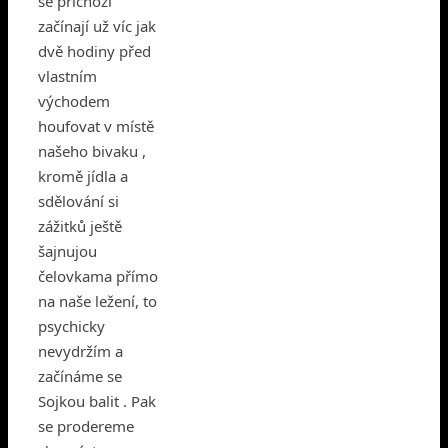
se příchozí
začínají už víc jak
dvě hodiny před
vlastním
východem
houfovat v místě
našeho bivaku ,
kromě jídla a
sdělování si
zážitků ještě
šajnujou
čelovkama přímo
na naše ležení, to
psychicky
nevydržím a
začínáme se
Sojkou balit . Pak
se prodereme