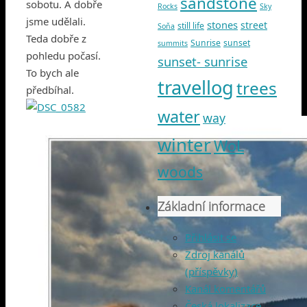
sandstone
sobotu. A dobře
Rocks
Sky
jsme udělali.
stones
street
still life
Soňa
Teda dobře z
Sunrise
sunset
summits
pohledu počasí.
sunset- sunrise
To bych ale
travellog
trees
předbíhal.
water
way
winter
WoL
woods
Základní informace
Přihlásit se
Zdroj kanálů
(příspěvky)
Kanál komentářů
Česká lokalizace