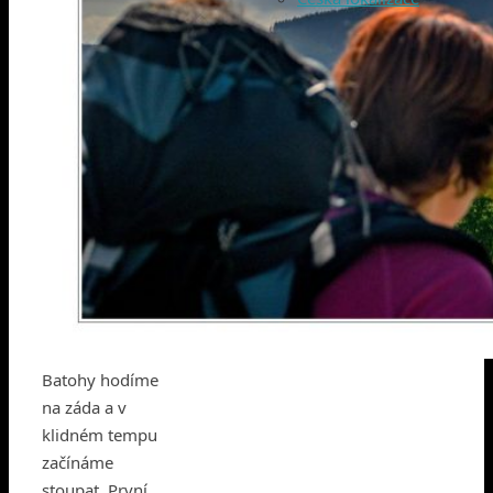
Batohy hodíme
na záda a v
klidném tempu
začínáme
stoupat. První