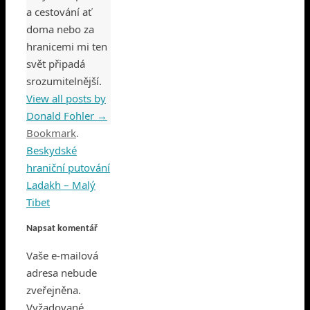
a cestování ať
doma nebo za
hranicemi mi ten
svět připadá
srozumitelnější.
View all posts by
Donald Fohler
→
Bookmark
.
Beskydské
hraniční putování
Ladakh – Malý
Tibet
Napsat komentář
Vaše e-mailová
adresa nebude
zveřejněna.
Vyžadované