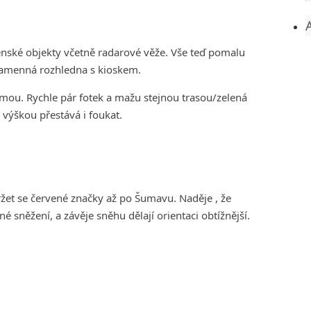
enské objekty včetně radarové věže. Vše teď pomalu
 kamenná rozhledna s kioskem.
zimou. Rychle pár fotek a mažu stejnou trasou/zelená
í výškou přestává i foukat.
žet se červené značky až po Šumavu. Naděje , že
 sněžení, a závěje sněhu dělají orientaci obtížnější.