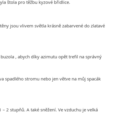
la štola pro těžbu kyzové břidlice.
ěny jsou vlivem světla krásně zabarvené do zlatavé
 buzola , abych díky azimutu opět trefil na správný
tava spadlého stromu nebo jen větve na můj spacák
– 2 stupňů. A také sněžení. Ve vzduchu je velká