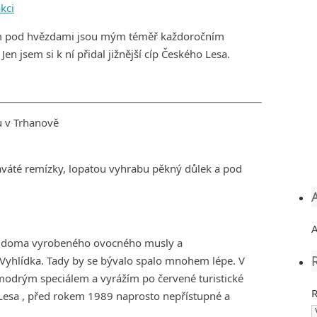
ním pod hvězdami jsou mým téměř každoročním
en jsem si k ní přidal jižnější cíp Českého Lesa.
u v Trhanově
váté remízky, lopatou vyhrabu pěkný důlek a pod
A
hrst doma vyrobeného ovocného musly a
Vyhlídka. Tady by se bývalo spalo mnohem lépe. V
 modrým speciálem a vyrážím po červené turistické
R
Lesa , před rokem 1989 naprosto nepřístupné a