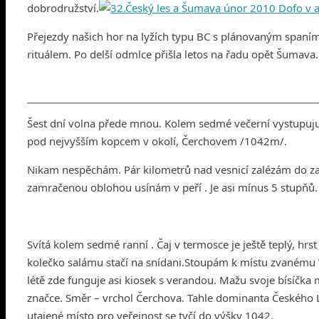
dobrodružství.
Přejezdy našich hor na lyžích typu BC s plánovaným spa
rituálem. Po delší odmlce přišla letos na řadu opět Šumava. J
Šest dní volna přede mnou. Kolem sedmé večerní vystupuj
pod nejvyšším kopcem v okolí, Čerchovem /1042m/.
Nikam nespěchám. Pár kilometrů nad vesnicí zalézám do za
zamračenou oblohou usínám v peří . Je asi mínus 5 stupňů.
Svítá kolem sedmé ranní . Čaj v termosce je ještě teplý, 
kolečko salámu stačí na snídani.Stoupám k místu zvanému 
létě zde funguje asi kiosek s verandou. Mažu svoje bísíčka
značce. Směr – vrchol Čerchova. Tahle dominanta Českého 
utajené místo pro veřejnost se tyčí do výšky 1042.