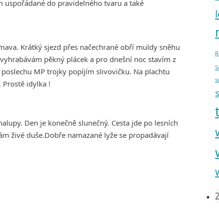
uspořádané do pravidelného tvaru a také
mava. Krátký sjezd přes načechrané obří muldy sněhu
R
e vyhrabávám pěkný plácek a pro dnešní noc stavím z
S
při poslechu MP trojky popíjím slivovičku. Na plachtu
s
Prostě idylka !
alupy. Den je konečně slunečný. Cesta jde po lesních
vám živé duše.Dobře namazané lyže se propadávají