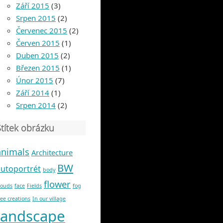
Září 2015
(3)
Srpen 2015
(2)
Červenec 2015
(2)
Červen 2015
(1)
Duben 2015
(2)
Březen 2015
(1)
Únor 2015
(7)
Září 2014
(1)
Srpen 2014
(2)
Štítek obrázku
animals
Architecture
BW
autoportrét
body
flower
louds
face
Fields
fog
ree creations
In our village
landscape