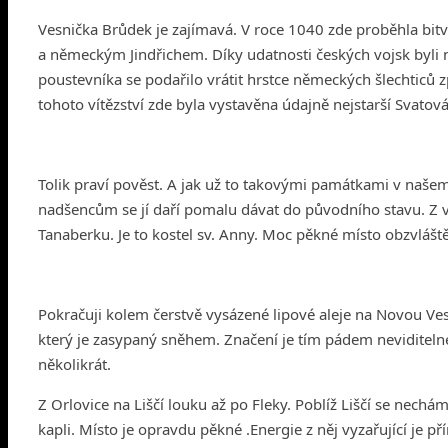
Vesnička Brůdek je zajímavá. V roce 1040 zde proběhla bi
a německým Jindřichem. Díky udatnosti českých vojsk byli
poustevníka se podařilo vrátit hrstce německých šlechtic
tohoto vítězství zde byla vystavěna údajně nejstarší Svatov
Tolik praví pověst. A jak už to takovými památkami v našem 
nadšencům se jí daří pomalu dávat do původního stavu. Z
Tanaberku. Je to kostel sv. Anny. Moc pěkné místo obzvláště
Pokračuji kolem čerstvě vysázené lipové aleje na Novou Ves 
který je zasypaný sněhem. Značení je tím pádem neviditelné
několikrát.
Z Orlovice na Liščí louku až po Fleky. Poblíž Liščí se nech
kapli. Místo je opravdu pěkné .Energie z něj vyzařující je 