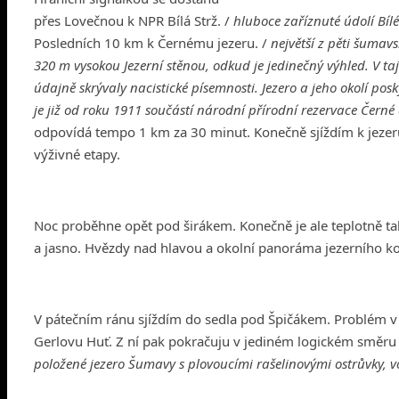
přes Lovečnou k NPR Bílá Strž. /
hluboce zaříznuté údolí Bíl
Posledních 10 km k Černému jezeru. /
největší z pěti šuma
320 m vysokou Jezerní stěnou, odkud je jedinečný výhled. V ta
údajně skrývaly nacistické písemnosti. Jezero a jeho okolí po
je již od roku 1911 součástí národní přírodní rezervace Černé 
odpovídá tempo 1 km za 30 minut. Konečně sjíždím k jezeru. 
výživné etapy.
Noc proběhne opět pod širákem. Konečně je ale teplotně tak
a jasno. Hvězdy nad hlavou a okolní panoráma jezerního kot
V pátečním ránu sjíždím do sedla pod Špičákem. Problém v 
Gerlovu Huť. Z ní pak pokračuju v jediném logickém směru 
položené jezero Šumavy s plovoucími rašelinovými ostrůvky, 