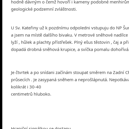
hodně dávným o čemž hovoří i kameny podobné menhirům 
geologické podzemní zvláštnosti.
U Sv. Kateřiny už k pozdnímu odpoledni vstupuju do NP Šu
a jsem na místě dalšího bivaku. V metrové sněhové nadílc
lyží , hůlek a plachty přístřešek. Plný ešus těstovin , čaj a 
dopadá drobná sněhová krupice, a svíčka pomalu dohořívá. 
Je čtvrtek a po snídani začínám stoupat směrem na Zadní Ch
průsecích . Je zasypaná sněhem a neprošlápnutá. Nepotká
kolikrát i 30-40
centimetrů hluboko.
Hraniční signálkou se dostanu