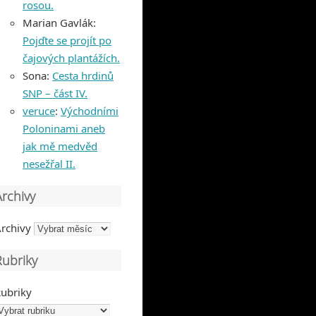
rosou.
Marian Gavlák
:
Pojďte se projít po
čajových plantážích.
Sona
:
Cesta hrdinů
SNP – část IV.
veruce
:
Východními
Poloninami aneb
jak mě medvěd
nesežřal II.
Archivy
rchivy
Rubriky
ubriky