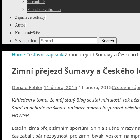
Černobílé
Z cest do zahraničí
Zajímavé odkazy
Autor
Kniha návštěv
Search for:
Search
Home
Cestovní zápisník
Zimní přejezd Šumavy a Českého l
Zimní přejezd Šumavy a Českého l
Donald Fohler
11 února, 2015
11 února, 2015
Cestovní záp
Vzhledem k tomu, že můj starý Blog se stal minulostí, tak někt
Snad to nebude na škodu. nakonec mohou inspirovat někoho z
HOWGH
Letošní zima přeje zimním sportům. Sníh a slušné mrazy na
čas zabalit pár nezbytností pro zimní bivak, voskem naimpr