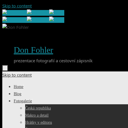
Skip to content
Don Fohler
prezentace fotografií a cestovní zápisník
Skip to content
Home
Blog
Fotogalerie
Česká republika
Makro a detail
Hrátky v editoru