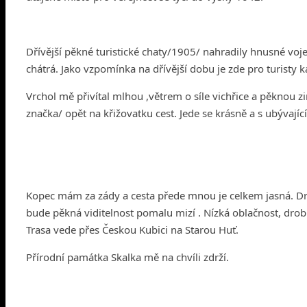
Dřívější pěkné turistické chaty/1905/ nahradily hnusné voj
chátrá. Jako vzpomínka na dřívější dobu je zde pro turisty
Vrchol mě přivítal mlhou ,větrem o síle vichřice a pěknou 
značka/ opět na křižovatku cest. Jede se krásně a s ubývajíc
Kopec mám za zády a cesta přede mnou je celkem jasná. Dr
bude pěkná viditelnost pomalu mizí . Nízká oblačnost, drobné
Trasa vede přes Českou Kubici na Starou Huť.
Přírodní památka Skalka mě na chvíli zdrží.