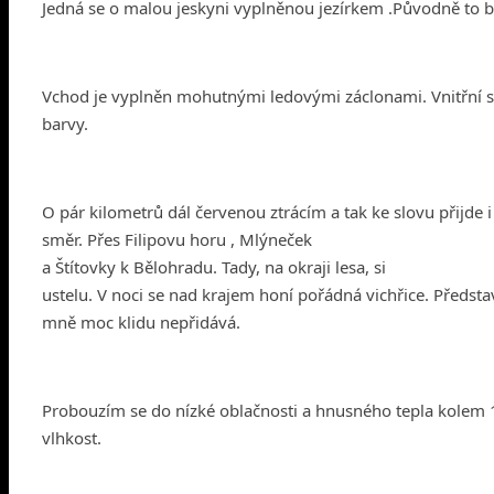
Jedná se o malou jeskyni vyplněnou jezírkem .Původně to by
Vchod je vyplněn mohutnými ledovými záclonami. Vnitřní st
barvy.
O pár kilometrů dál červenou ztrácím a tak ke slovu přijde i
směr. Přes Filipovu horu , Mlýneček
a Štítovky k Bělohradu. Tady, na okraji lesa, si
ustelu. V noci se nad krajem honí pořádná vichřice. Předs
mně moc klidu nepřidává.
Probouzím se do nízké oblačnosti a hnusného tepla kolem 1 
vlhkost.