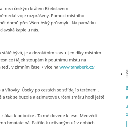
tva mezi českým králem Břetislavem
 německé voje rozprášeny. Pomocí místního
ů zpět domů přes Všerubský průsmyk . Na památku
áclavská kaple u nás.
státě bývá, je v dezolátním stavu. Jen díky místním
 vesnice Hájek stoupám k poutnímu místu na
 teď , v zimním čase. / více na
www.tanaberk.cz/
a Vítovky. Úseky po cestách se střídají s terénem ,
 a tak se buzola a azimutové určení směru hodí ještě
c
f
ám zlákat k odbočce . Ta mě dovede k lesní Medvědí
přímo hmatatelná. Patřilo k uctívaným už v dobách