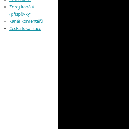
Zdroj kanálů
(příspěvky)
Kanál komentářů
Česká lokalizace