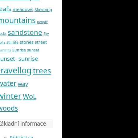
leafs
meadows
Mirroring
mountains
people
sandstone
ocks
Sky
stones
street
still life
oňa
Sunrise
sunset
ummits
sunset- sunrise
travellog
trees
water
way
winter
WoL
woods
Základní informace
Přihlásit se