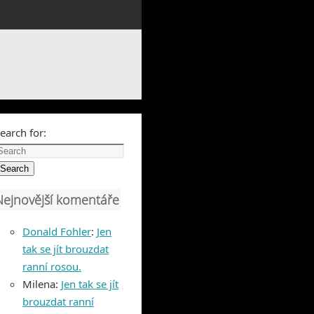
earch for:
Search
Nejnovější komentáře
Donald Fohler
:
Jen
tak se jít brouzdat
ranní rosou.
Milena
:
Jen tak se jít
brouzdat ranní