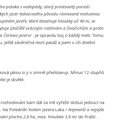
ého potoka s vodopády, starý pralesovitý porost
/.
vských jezer ledovcového původu rámované mohutnou
juplném jezeře, které dosahuje hloubky až 40 m, se
skytuje útočiště vzácným rostlinám a živočichům a proto
a Čertovo jezero
/ . Je opravdu boj o každý metr. Tomu
Ještě závěrečná lesní pasáž a jsem v cíli dnešní
ová jakou si ji v zimně představuji. Mínus 12 stupňů
le je skvělé.
rozhodování kam dál za mě vyřešil skibus jedoucí na
. Na Poledník! Kolem jezera Laka /
Nejmenší a nejvýše
vodní plocha 2,8 ha, max. hloubka 3,9 m
/ do Prášil .