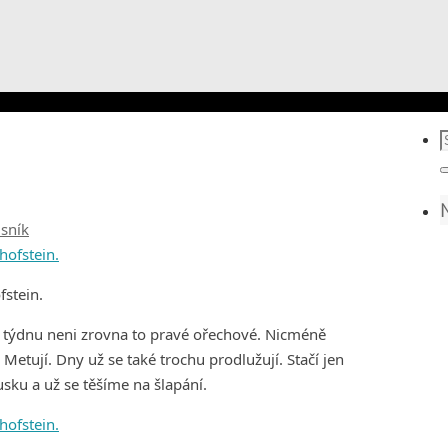
S
f
isník
fstein.
týdnu neni zrovna to pravé ořechové. Nicméně
etují. Dny už se také trochu prodlužují. Stačí jen
ku a už se těšíme na šlapání.