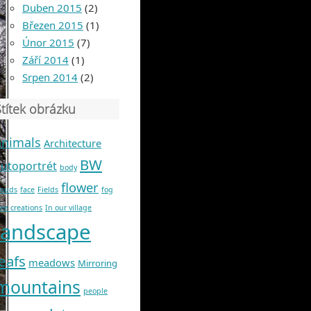
Duben 2015
(2)
Březen 2015
(1)
Únor 2015
(7)
Září 2014
(1)
Srpen 2014
(2)
Štítek obrázku
animals
Architecture
BW
autoportrét
body
flower
louds
face
Fields
fog
ree creations
In our village
landscape
leafs
meadows
Mirroring
mountains
people