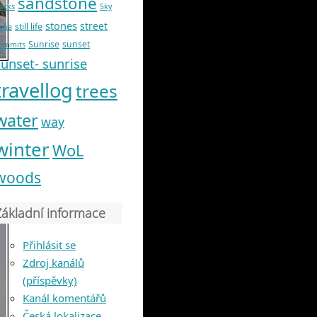
sandstone
ocks
Sky
stones
street
still life
oňa
Sunrise
sunset
ummits
sunset- sunrise
travellog
trees
water
way
winter
WoL
woods
Základní informace
Přihlásit se
Zdroj kanálů
(příspěvky)
Kanál komentářů
Česká lokalizace