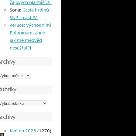
čajových plantážích.
Sona
:
Cesta hrdinů
SNP – část IV.
veruce
:
Východními
Poloninami aneb
jak mě medvěd
nesežřal II.
Archivy
rchivy
Rubriky
ubriky
Archivy
Květen 2026
(1270)