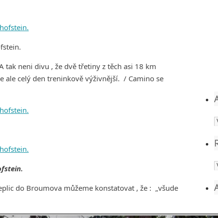
fstein.
A tak neni divu , že dvě třetiny z těch asi 18 km
 ale celý den treninkově výživnější. / Camino se
A
R
fstein.
 Teplic do Broumova můžeme konstatovat , že : „všude