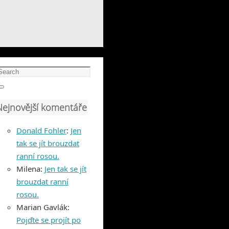
earch
or:
Search
Nejnovější komentáře
Donald Fohler
:
Jen
tak se jít brouzdat
ranní rosou.
Milena
:
Jen tak se jít
brouzdat ranní
rosou.
Marian Gavlák
:
Pojďte se projít po