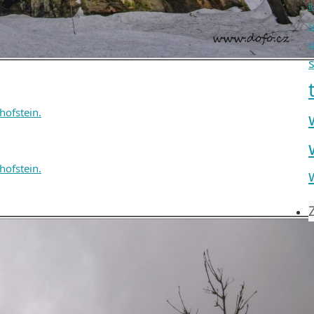
R
S
s