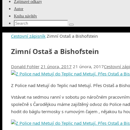
Zajímavé odkazy
Autor
Kniha návštěv
Search
Search
for:
Home
Cestovní zápisník
Zimní Ostaš a Bishofstein
Zimní Ostaš a Bishofstein
Donald Fohler
21 února, 2017
21 února, 2017
Cestovní záp
Z Police nad Metují do Teplic nad Metují. Přes Ostaš a Bisho
Vstávat na sedmou ranní v sobotu po náročném pracovním 
společně s Čarodějkou máme zajištěný odvoz do Police nad M
hodit do báglu termosky s rumovým čajem , nějakou tu hous