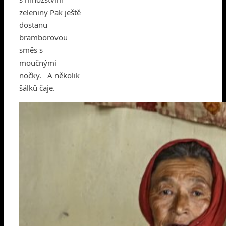
zeleniny Pak ještě
dostanu
bramborovou
směs s
moučnými
nočky. A několik
šálků čaje.