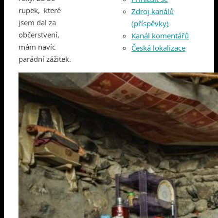
rupek, které
Zdroj kanálů
jsem dal za
(příspěvky)
občerstvení,
Kanál komentářů
mám navíc
Česká lokalizace
parádní zážitek.