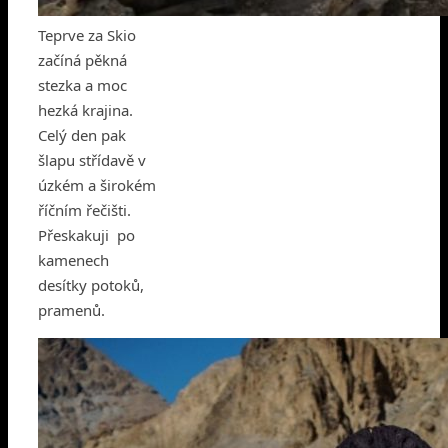
Teprve za Skio
začíná pěkná
stezka a moc
hezká krajina.
Celý den pak
šlapu střídavě v
úzkém a širokém
říčním řečišti.
Přeskakuji po
kamenech
desítky potoků,
pramenů.