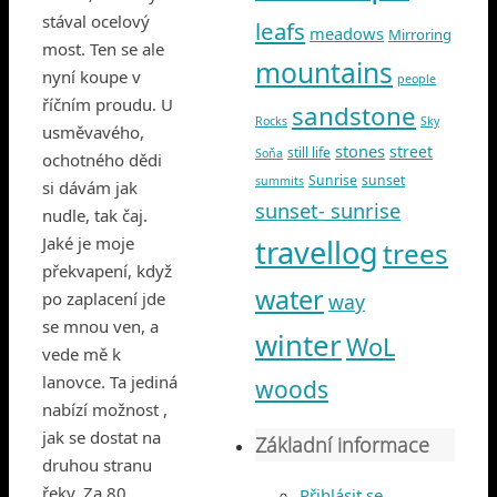
stával ocelový
leafs
meadows
Mirroring
most. Ten se ale
mountains
nyní koupe v
people
říčním proudu. U
sandstone
Rocks
Sky
usměvavého,
stones
street
still life
Soňa
ochotného dědi
Sunrise
sunset
summits
si dávám jak
sunset- sunrise
nudle, tak čaj.
Jaké je moje
travellog
trees
překvapení, když
water
po zaplacení jde
way
se mnou ven, a
winter
WoL
vede mě k
lanovce. Ta jediná
woods
nabízí možnost ,
jak se dostat na
Základní informace
druhou stranu
řeky. Za 80
Přihlásit se