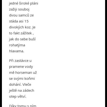
jedné široké pláni
zažiji souboj
dvou samců ze
stáda asi 15
divokých koz. Je
to fakt zážitek ,
jak do sebe buší
rohatýma
hlavama.
Při zastávce u
pramene vody
mě horseman už
se svými koňmi
dohání. Vleče
ještě na zádech
otep větví.
Díky tomu s ním