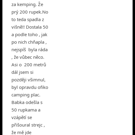
za kemping. Že
prý 200 rupek.No
to teda spadla z
višně!! Dostala 50
a podle toho , jak
po nich chňapla ,
nejspíš byla ráda
, že vůbec něco.
Asi o 200 metrů
dál jsem si
později všimnul,
byl opravdu ofiko
camping plac.
Babka odešla s
50 rupkama a
vzápětí se
přišoural strejc ,
že mě jde