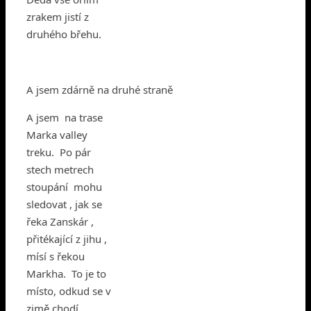
zrakem jistí z
druhého břehu.
A jsem zdárně na druhé straně
A jsem na trase
Marka valley
treku. Po pár
stech metrech
stoupání mohu
sledovat , jak se
řeka Zanskár ,
přitékající z jihu ,
mísí s řekou
Markha. To je to
místo, odkud se v
zimě chodí