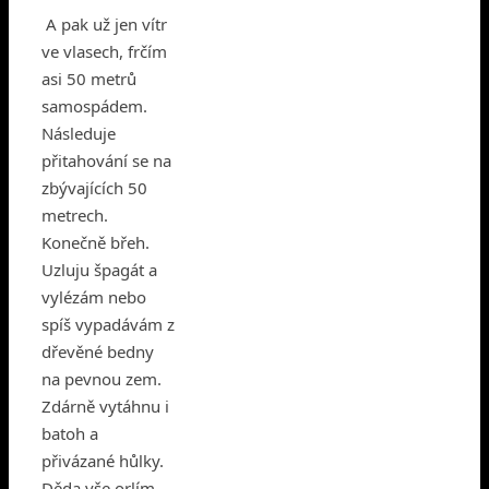
A pak už jen vítr
ve vlasech, frčím
asi 50 metrů
samospádem.
Následuje
přitahování se na
zbývajících 50
metrech.
Konečně břeh.
Uzluju špagát a
vylézám nebo
spíš vypadávám z
dřevěné bedny
na pevnou zem.
Zdárně vytáhnu i
batoh a
přivázané hůlky.
Děda vše orlím