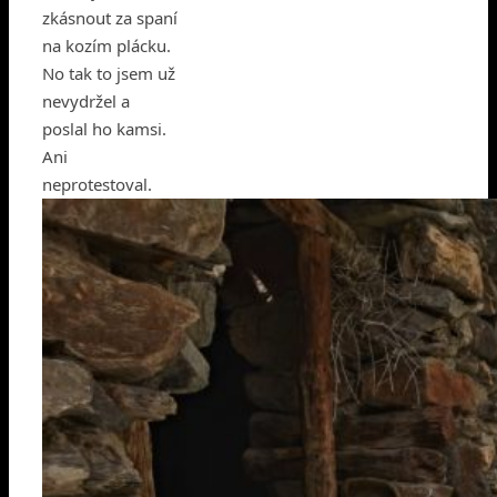
zkásnout za spaní
na kozím plácku.
No tak to jsem už
nevydržel a
poslal ho kamsi.
Ani
neprotestoval.