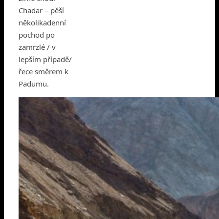
Chadar – pěší
několikadenní
pochod po
zamrzlé / v
lepším případě/
řece směrem k
Padumu.