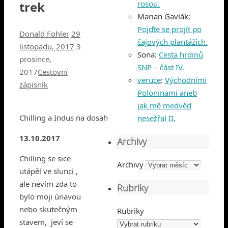
trek
rosou.
Marian Gavlák
:
Pojďte se projít po
Donald Fohler
29
čajových plantážích.
listopadu, 2017
3
Sona
:
Cesta hrdinů
prosince,
SNP – část IV.
2017
Cestovní
veruce
:
Východními
zápisník
Poloninami aneb
jak mě medvěd
Chilling a Indus na dosah
nesežřal II.
13.10.2017
Archivy
Chilling se sice
Archivy
utápěl ve slunci ,
ale nevím zda to
Rubriky
bylo moji únavou
nebo skutečným
Rubriky
stavem, jeví se