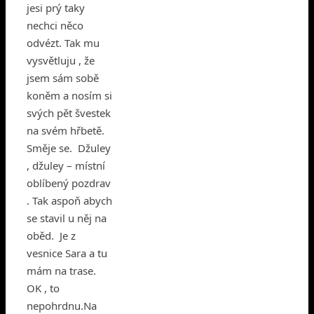
jesi prý taky
nechci něco
odvézt. Tak mu
vysvětluju , že
jsem sám sobě
koněm a nosím si
svých pět švestek
na svém hřbetě.
Směje se. Džuley
, džuley – místní
oblíbený pozdrav
. Tak aspoň abych
se stavil u něj na
oběd. Je z
vesnice Sara a tu
mám na trase.
OK , to
nepohrdnu.
Na