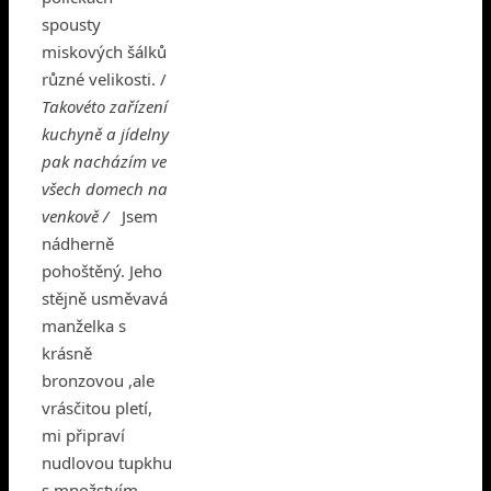
spousty
miskových šálků
různé velikosti. /
Takovéto zařízení
kuchyně a jídelny
pak nacházím ve
všech domech na
venkově /
Jsem
nádherně
pohoštěný. Jeho
stějně usměvavá
manželka s
krásně
bronzovou ,ale
vrásčitou pletí,
mi připraví
nudlovou tupkhu
s množstvím