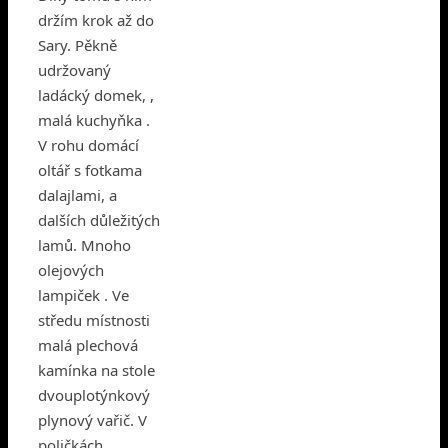
držím krok až do
Sary. Pěkně
udržovaný
ladácký domek, ,
malá kuchyňka .
V rohu domácí
oltář s fotkama
dalajlami, a
dalších důležitých
lamů. Mnoho
olejových
lampiček . Ve
středu místnosti
malá plechová
kamínka na stole
dvouplotýnkový
plynový vařič. V
poličkách