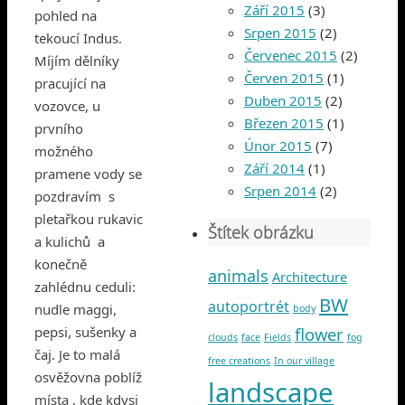
Září 2015
(3)
pohled na
Srpen 2015
(2)
tekoucí Indus.
Červenec 2015
(2)
Míjím dělníky
Červen 2015
(1)
pracující na
Duben 2015
(2)
vozovce, u
Březen 2015
(1)
prvního
Únor 2015
(7)
možného
Září 2014
(1)
pramene vody se
Srpen 2014
(2)
pozdravím s
pletařkou rukavic
Štítek obrázku
a kulichů a
konečně
animals
Architecture
zahlédnu ceduli:
BW
autoportrét
nudle maggi,
body
pepsi, sušenky a
flower
clouds
face
Fields
fog
čaj. Je to malá
free creations
In our village
osvěžovna poblíž
landscape
místa , kde kdysi