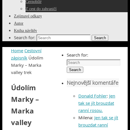
Černobílé
Z cest do zahraničí
Zajímavé odkazy
Autor
Kniha návštěv
Search for:
Search
Home
Cestovní
Search for:
zápisník
Údolím
Marky – Marka
Search
valley trek
Nejnovější komentáře
Údolím
Donald Fohler
:
Jen
Marky –
tak se jít brouzdat
Marka
ranní rosou.
Milena
:
Jen tak se jít
valley
brouzdat ranní