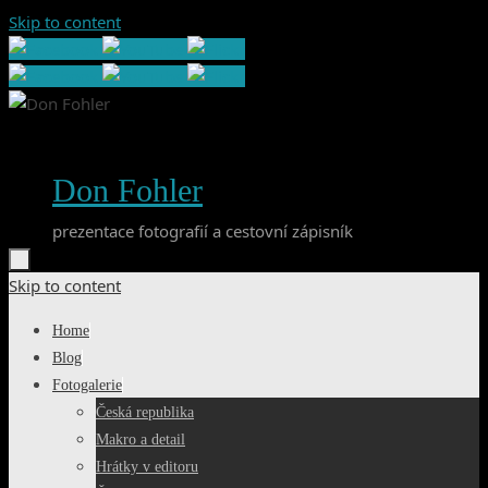
Skip to content
Don Fohler
prezentace fotografií a cestovní zápisník
Skip to content
Home
Blog
Fotogalerie
Česká republika
Makro a detail
Hrátky v editoru