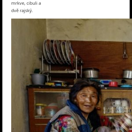
mrkve, cibuli a
dvě rajský.