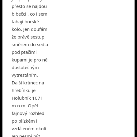
přesto se najdou
blbečci , co i sem
tahají horské
kolo. Jen doufám
že právě sestup
směrem do sedla
pod ptačími
kupami je pro ně
dostatečným
vytrestáním.
Další krtinec na
hřebínku je
Holubník 1071
m.n.m. Opět
fajnový rozhled
po blízkém i
vzdáleném okolí.
Jen nesmí být