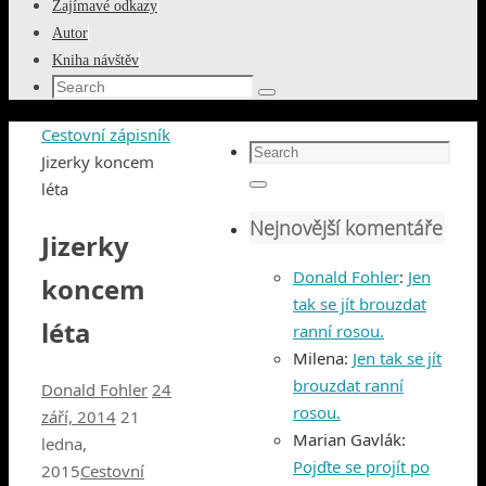
Zajímavé odkazy
Autor
Kniha návštěv
Search
Search
for:
Home
Cestovní zápisník
Search
Jizerky koncem
for:
léta
Search
Nejnovější komentáře
Jizerky
Donald Fohler
:
Jen
koncem
tak se jít brouzdat
léta
ranní rosou.
Milena
:
Jen tak se jít
brouzdat ranní
Donald Fohler
24
rosou.
září, 2014
21
Marian Gavlák
:
ledna,
Pojďte se projít po
2015
Cestovní