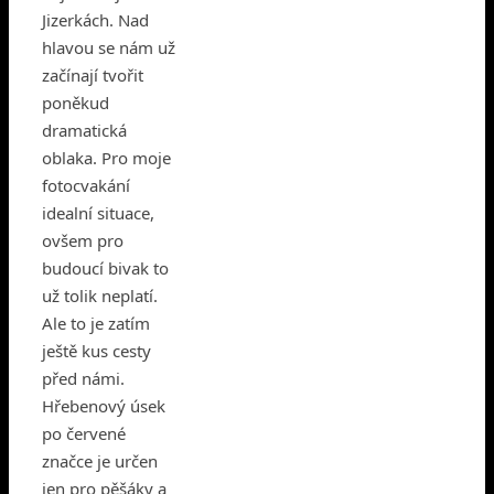
Jizerkách. Nad
hlavou se nám už
začínají tvořit
poněkud
dramatická
oblaka. Pro moje
fotocvakání
idealní situace,
ovšem pro
budoucí bivak to
už tolik neplatí.
Ale to je zatím
ještě kus cesty
před námi.
Hřebenový úsek
po červené
značce je určen
jen pro pěšáky a