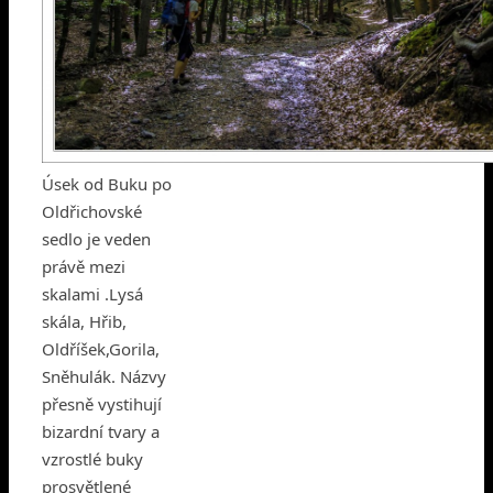
Úsek od Buku po
Oldřichovské
sedlo je veden
právě mezi
skalami .Lysá
skála, Hřib,
Oldříšek,Gorila,
Sněhulák. Názvy
přesně vystihují
bizardní tvary a
vzrostlé buky
prosvětlené