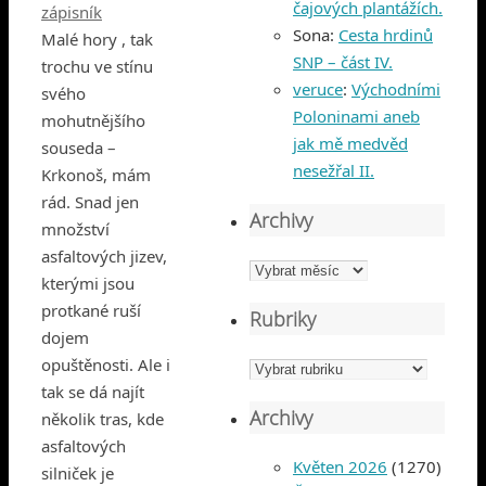
čajových plantážích.
zápisník
Sona
:
Cesta hrdinů
Malé hory , tak
SNP – část IV.
trochu ve stínu
veruce
:
Východními
svého
Poloninami aneb
mohutnějšího
jak mě medvěd
souseda –
nesežřal II.
Krkonoš, mám
rád. Snad jen
Archivy
množství
asfaltových jizev,
Archivy
kterými jsou
protkané ruší
Rubriky
dojem
opuštěnosti. Ale i
Rubriky
tak se dá najít
Archivy
několik tras, kde
asfaltových
Květen 2026
(1270)
silniček je