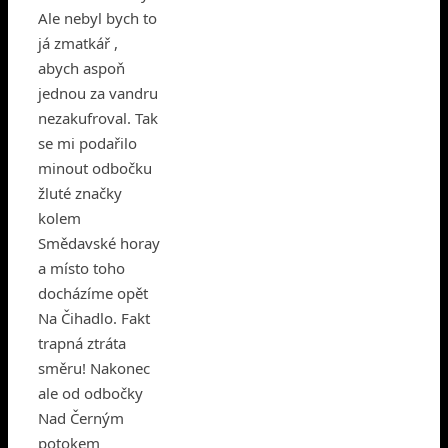
Ale nebyl bych to
já zmatkář ,
abych aspoň
jednou za vandru
nezakufroval. Tak
se mi podařilo
minout odbočku
žluté značky
kolem
Smědavské horay
a místo toho
docházíme opět
Na Čihadlo. Fakt
trapná ztráta
směru! Nakonec
ale od odbočky
Nad Černým
potokem