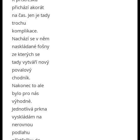
přichází akorát
na čas. Jen je tady
trochu
komplikace.
Nachází se v něm
naskládané fošny
ze kterých se
tady vytváří nový
povalový
chodník.
Nakonec to ale
bylo pro nás
výhodné.
Jednotlivá prkna
vyskládám na
nerovnou
podlahu
přístřešku do