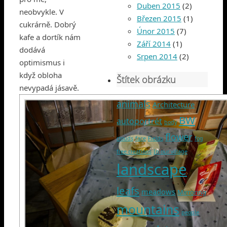
Duben 2015
(2)
neobvykle. V
Březen 2015
(1)
cukrárně. Dobrý
Únor 2015
(7)
kafe a dortík nám
Září 2014
(1)
dodává
Srpen 2014
(2)
optimismus i
když obloha
Štítek obrázku
nevypadá jásavě.
animals
Architecture
BW
autoportrét
body
flower
clouds
face
Fields
fog
free creations
In our village
landscape
leafs
meadows
Mirroring
mountains
people