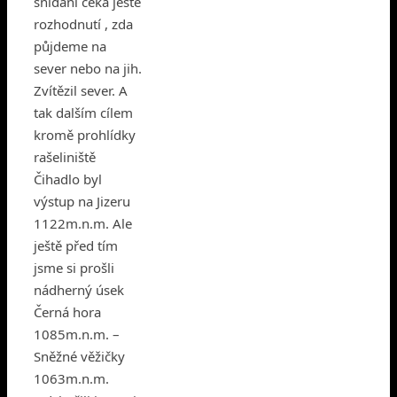
snídani čeká ještě
rozhodnutí , zda
půjdeme na
sever nebo na jih.
Zvítězil sever. A
tak dalším cílem
kromě prohlídky
rašeliniště
Čihadlo byl
výstup na Jizeru
1122m.n.m. Ale
ještě před tím
jsme si prošli
nádherný úsek
Černá hora
1085m.n.m. –
Sněžné věžičky
1063m.n.m.