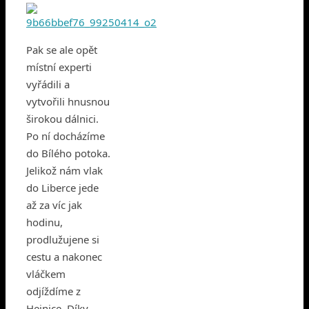
Pak se ale opět
místní experti
vyřádili a
vytvořili hnusnou
širokou dálnici.
Po ní docházíme
do Bílého potoka.
Jelikož nám vlak
do Liberce jede
až za víc jak
hodinu,
prodlužujene si
cestu a nakonec
vláčkem
odjíždíme z
Hejnice. Díky