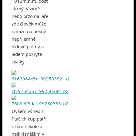
1013m.n.m. dost
strmý. V zimě
nebo brzo na jaře
zde člověk může
narazit na pěkně
nepříjemné
ledové plotny a
ledem pokryté
skalky.
Ovšem výhed z
Ptačích kup patří
k těm několika
nejkrásnějším v