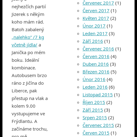
Červenec 2017
(1)
nejhezčích partií
Červen 2017
(1)
Jizerek s někým
Květen 2017
(2)
koho mám rád.
Únor 2017
(1)
Batoh zabalený
Leden 2017
(3)
„nalehko“ /7 kg
Září 2016
(1)
včetně jídla/
a
Červenec 2016
(1)
Janička po mém
Červen 2016
(4)
boku. Ideální
Duben 2016
(3)
kombinace.
Březen 2016
(5)
Autobusem brzo
Únor 2016
(4)
ráno z Jičína do
Leden 2016
(6)
Liberce, pak
Listopad 2015
(1)
přestup na vlak a
Říjen 2015
(2)
kolem 9.00
Září 2015
(3)
vystupujeme ve
Srpen 2015
(2)
Frýdlantu. A
Červenec 2015
(2)
začínáme trochu,
Červen 2015
(1)
pro mě,