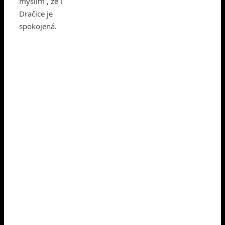
myslím , že i
Dračice je
spokojená.