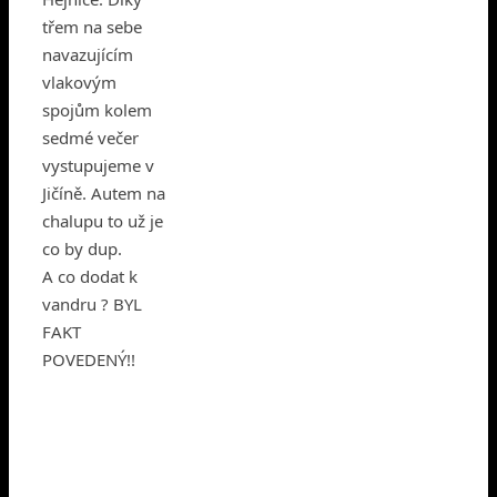
třem na sebe
navazujícím
vlakovým
spojům kolem
sedmé večer
vystupujeme v
Jičíně. Autem na
chalupu to už je
co by dup.
A co dodat k
vandru ? BYL
FAKT
POVEDENÝ!!