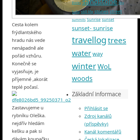
sandstone
Rocks
Sky
stones
street
still life
Soňa
Sunrise
sunset
summits
Cesta kolem
sunset- sunrise
frýdlantského
travellog
trees
hradu nás vede
nenápadně ale
water
way
pořád vzhůru.
Konečně se
winter
WoL
vyjasňuje, je
woods
příjemné ,akorát
teplé počasí.
Základní informace
Zastavujeme u
Přihlásit se
rybníku Oleška.
Zdroj kanálů
nejdřív hledám
(příspěvky)
kešku a pak si
Kanál komentářů
dávám koupačku.
Česká lokalizace