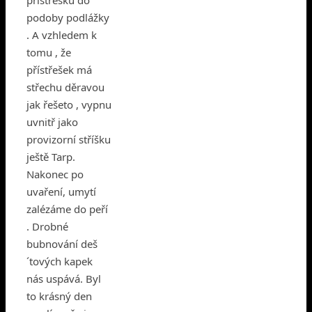
podoby podlážky
. A vzhledem k
tomu , že
přístřešek má
střechu děravou
jak řešeto , vypnu
uvnitř jako
provizorní stříšku
ještě Tarp.
Nakonec po
uvaření, umytí
zalézáme do peří
. Drobné
bubnování deš
´tových kapek
nás uspává. Byl
to krásný den