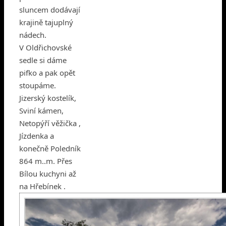
sluncem dodávají
krajině tajuplný
nádech.
V Oldřichovské
sedle si dáme
pifko a pak opět
stoupáme.
Jizerský kostelík,
Sviní kámen,
Netopýří věžička ,
Jízdenka a
konečně Poledník
864 m..m. Přes
Bílou kuchyni až
na Hřebínek .