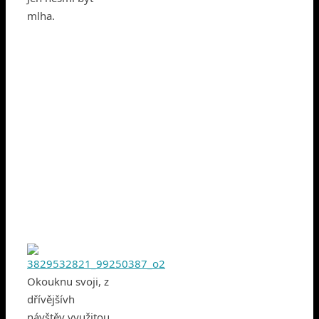
mlha.
Okouknu svoji, z
dřívějšívh
návštěv využitou,