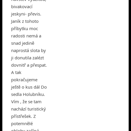
bivakovací
jeskyni- převis.
Janík z tohoto
příbytku moc
radosti nemá a
snad jedině
naprostá slota by
ji donutila zalézt
dovnitř a přespat.
A tak
pokračujeme
ještě o kus dál Do
sedla Holubníku.
Vím , že se tam
nachází turistický
přístřešek. Z
potemnělé
oblohy začíná