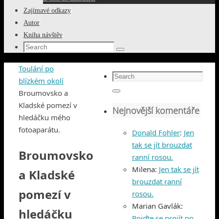
Zajímavé odkazy
Autor
Kniha návštěv
Search
Search
for:
Home
Toulání po
Search
blízkém okolí
for:
Broumovsko a
Search
Kladské pomezí v
Nejnovější komentáře
hledáčku mého
fotoaparátu.
Donald Fohler
:
Jen
tak se jít brouzdat
Broumovsko
ranní rosou.
Milena
:
Jen tak se jít
a Kladské
brouzdat ranní
pomezí v
rosou.
Marian Gavlák
:
hledáčku
Pojďte se projít po