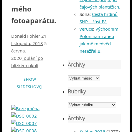
mého
čajových plantážích.
Sona
:
Cesta hrdinů
fotoaparátu.
SNP – část IV.
veruce
:
Východními
Donald Fohler
21
Poloninami aneb
listopadu, 2018
5
jak mě medvěd
června,
nesežřal II.
2020
Toulání po
Archivy
blízkém okolí
Archivy
[SHOW
SLIDESHOW]
Rubriky
Rubriky
Archivy
Květen 2026
(1270)