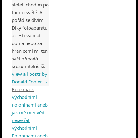
století chodím po
tomto světě. A
pořád se divím.
Díky fotoaparátu
a cestování ať
doma nebo za
hranicemi mi ten
svět připadá
srozumitelnější.
View all posts by
Donald Fohler
→
Bookmark
.
Východními
Poloninami aneb
jak mě medvěd
nesežřal.
Východními
Poloninami aneb