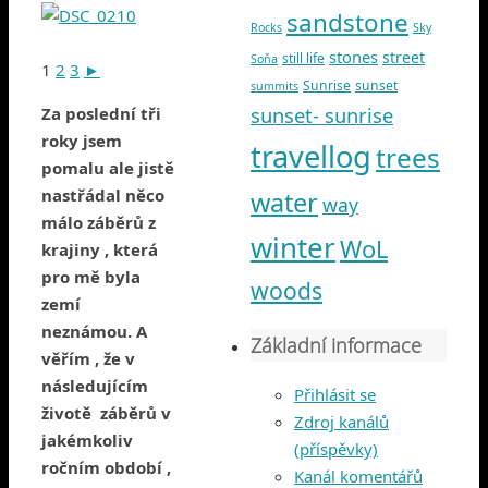
sandstone
Rocks
Sky
stones
street
still life
Soňa
1
2
3
►
Sunrise
sunset
summits
sunset- sunrise
Za poslední tři
roky jsem
travellog
trees
pomalu ale jistě
nastřádal něco
water
way
málo záběrů z
winter
WoL
krajiny , která
pro mě byla
woods
zemí
neznámou. A
Základní informace
věřím , že v
následujícím
Přihlásit se
životě záběrů v
Zdroj kanálů
jakémkoliv
(příspěvky)
ročním období ,
Kanál komentářů