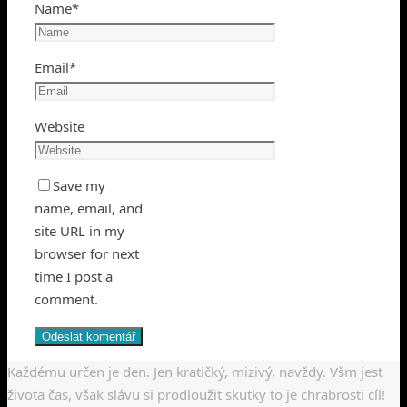
Name
*
Email
*
Website
Save my
name, email, and
site URL in my
browser for next
time I post a
comment.
Každému určen je den. Jen kratičký, mizivý, navždy. Všm jest
života čas, však slávu si prodloužit skutky to je chrabrosti cíl!