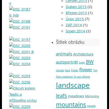
Červen 2015
(1)
Duben 2015
(2)
Březen 2015
(1)
Únor 2015
(7)
Září 2014
(1)
Srpen 2014
(2)
Štítek obrázku
animals
Architecture
BW
autoportrét
body
flower
clouds
face
Fields
fog
free creations
In our village
landscape
leafs
meadows
Mirroring
mountains
people