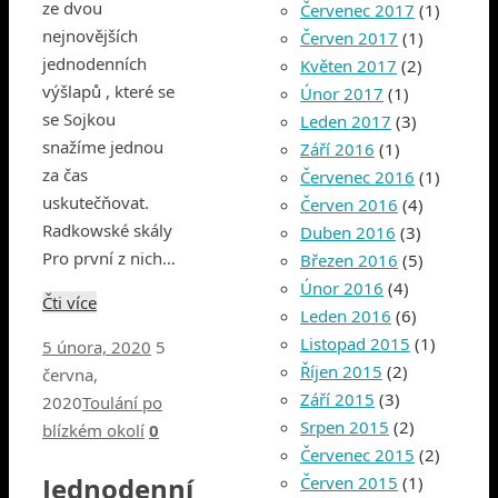
ze dvou
Červenec 2017
(1)
nejnovějších
Červen 2017
(1)
jednodenních
Květen 2017
(2)
výšlapů , které se
Únor 2017
(1)
se Sojkou
Leden 2017
(3)
snažíme jednou
Září 2016
(1)
za čas
Červenec 2016
(1)
uskutečňovat.
Červen 2016
(4)
Radkowské skály
Duben 2016
(3)
Pro první z nich…
Březen 2016
(5)
Únor 2016
(4)
Čti více
Leden 2016
(6)
Listopad 2015
(1)
5 února, 2020
5
Říjen 2015
(2)
června,
Září 2015
(3)
2020
Toulání po
Srpen 2015
(2)
blízkém okolí
0
Červenec 2015
(2)
Jednodenní
Červen 2015
(1)