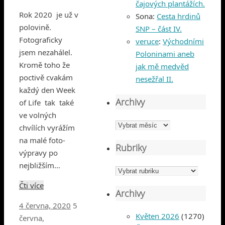
čajových plantážích.
Rok 2020 je už v
Sona
:
Cesta hrdinů
polovině.
SNP – část IV.
Fotograficky
veruce
:
Východními
jsem nezahálel.
Poloninami aneb
Kromě toho že
jak mě medvěd
poctivě cvakám
nesežřal II.
každý den Week
Archivy
of Life tak také
ve volných
Archivy
chvílích vyrážím
na malé foto-
Rubriky
výpravy po
nejbližším…
Rubriky
Čti více
Archivy
4 června, 2020
5
Květen 2026
(1270)
června,