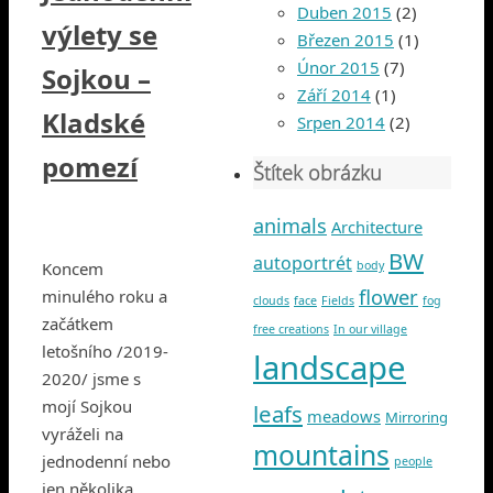
Duben 2015
(2)
výlety se
Březen 2015
(1)
Únor 2015
(7)
Sojkou –
Září 2014
(1)
Kladské
Srpen 2014
(2)
pomezí
Štítek obrázku
animals
Architecture
BW
autoportrét
body
Koncem
flower
minulého roku a
clouds
face
Fields
fog
začátkem
free creations
In our village
letošního /2019-
landscape
2020/ jsme s
mojí Sojkou
leafs
meadows
Mirroring
vyráželi na
mountains
jednodenní nebo
people
jen několika