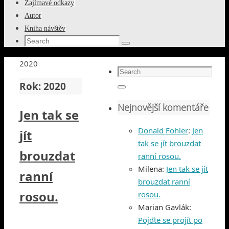
Zajímavé odkazy
Autor
Kniha návštěv
Search
Search
for:
Home
2020
Search
for:
Rok:
2020
Search
Nejnovější komentáře
Jen tak se
Donald Fohler
:
Jen
jít
tak se jít brouzdat
brouzdat
ranní rosou.
Milena
:
Jen tak se jít
ranní
brouzdat ranní
rosou.
rosou.
Marian Gavlák
:
Pojďte se projít po