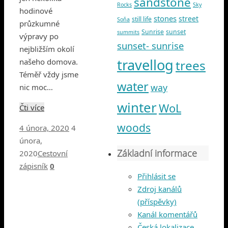
sandstone
Rocks
Sky
hodinové
stones
street
still life
Soňa
průzkumné
Sunrise
sunset
summits
výpravy po
sunset- sunrise
nejbližším okolí
travellog
našeho domova.
trees
Téměř vždy jsme
water
way
nic moc…
winter
WoL
Čti více
woods
4 února, 2020
4
února,
Základní informace
2020
Cestovní
zápisník
0
Přihlásit se
Zdroj kanálů
(příspěvky)
Kanál komentářů
Česká lokalizace