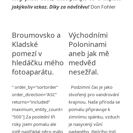
jakýkoliv vzkaz.
Díky za návštěvu!
Don Fohler
Broumovsko a
Východními
Kladské
Poloninami
pomezí v
aneb jak mě
hledáčku mého
medvěd
fotoaparátu.
nesežřal.
“ order_by=“sortorder“
Podzimní čas je jako
order_direction=“ASC“
stvořený pro vandrování
returns=“included“
krajinou. Naše příroda se
maximum_entity_count=
pomalu připravuje k
“500″] Za poslední tři
zimnímu spánku, vzduch
roky jsem pomalu ale
je nasycený vůní
jistě nastřádal něco málo
padaného ,tlejícího listí,