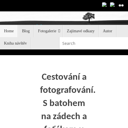
Skip
to
content
Don Fohler
Skip
Home
Blog
Fotogalerie
Zajímavé odkazy
Autor
to
prezentace fotografií a cestovní zápisník
content
Kniha návštěv
S
Cestování a
fotografování.
S batohem
na zádech a