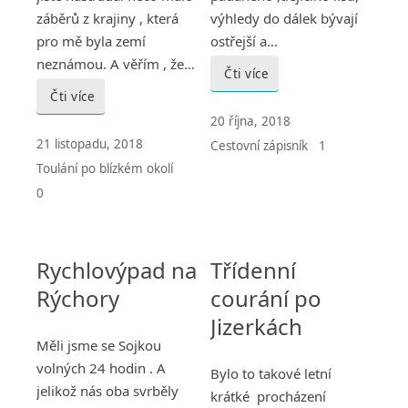
záběrů z krajiny , která
výhledy do dálek bývají
pro mě byla zemí
ostřejší a…
neznámou. A věřím , že…
Čti více
Čti více
20 října, 2018
21 listopadu, 2018
Cestovní zápisník
1
Toulání po blízkém okolí
0
Rychlovýpad na
Třídenní
Rýchory
courání po
Jizerkách
Měli jsme se Sojkou
volných 24 hodin . A
Bylo to takové letní
jelikož nás oba svrběly
krátké procházení